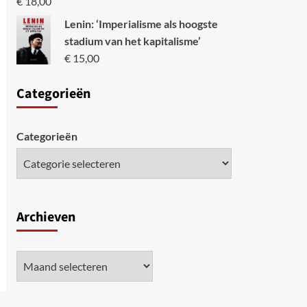
€
18,00
Lenin: ‘Imperialisme als hoogste
stadium van het kapitalisme’
€
15,00
Categori
eën
Categorieën
Archieven