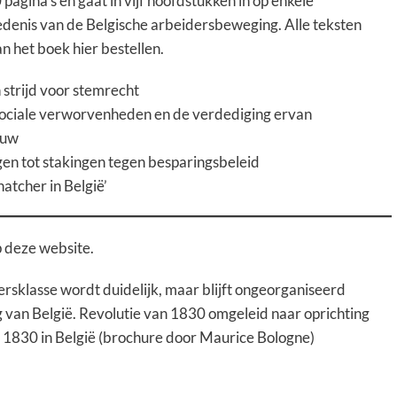
0 pagina’s en gaat in vijf hoofdstukken in op enkele
edenis van de Belgische arbeidersbeweging. Alle teksten
an het boek hier bestellen.
 strijd voor stemrecht
 sociale verworvenheden en de verdediging ervan
euw
en tot stakingen tegen besparingsbeleid
hatcher in België’
p deze website.
sklasse wordt duidelijk, maar blijft ongeorganiseerd
 van België. Revolutie van 1830 omgeleid naar oprichting
 1830 in België
(brochure door Maurice Bologne)