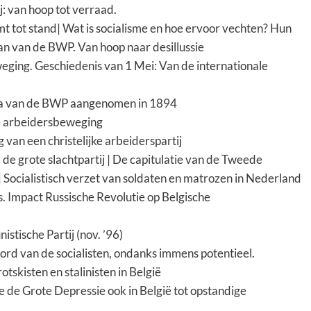
 van hoop tot verraad.
mt tot stand
|
Wat is socialisme en hoe ervoor vechten? Hun
an van de BWP. Van hoop naar desillussie
weging.
Geschiedenis van 1 Mei: Van de internationale
ma van de BWP aangenomen in 1894
e arbeidersbeweging
van een christelijke arbeiderspartij
de grote slachtpartij
|
De capitulatie van de Tweede
|
Socialistisch verzet van soldaten en matrozen in Nederland
s.
Impact Russische Revolutie op Belgische
stische Partij (nov. ’96)
 van de socialisten, ondanks immens potentieel.
rotskisten en stalinisten in België
 de Grote Depressie ook in België tot opstandige