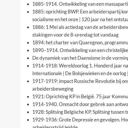
1885-1914. Ontwikkeling van een massapartij:
1885: oprichting BWP.
Een arbeiderspartij ko
socialisme en het onze
|
120 jaar na het ontsta
1886: 1 Mei als actiedag van de arbeidersbe
stakingen voor de 8-urendag tot vandaag
1894: het charter van Quaregnon, program
1890–1914. Ontwikkeling van een christelijk
De dynamiek van het Daensisme in de vorming 
1914-1918: Wereldoorlog 1.
Honderd jaar na 
Internationale
|
De Bolsjewieken en de oorlog
1917-1919: impact Russische Revolutie bij on
arbeidersbeweging
1921: Oprichting KP in België.
75 jaar Kommuni
1914-1940. Onmacht door gebrek aan antwoord
1928: Splitsing Belgische KP.
Splitsing tussen t
1929-1936: Grote Depressie en gevolgen.
Hoe
arbeidersstrijd leidde