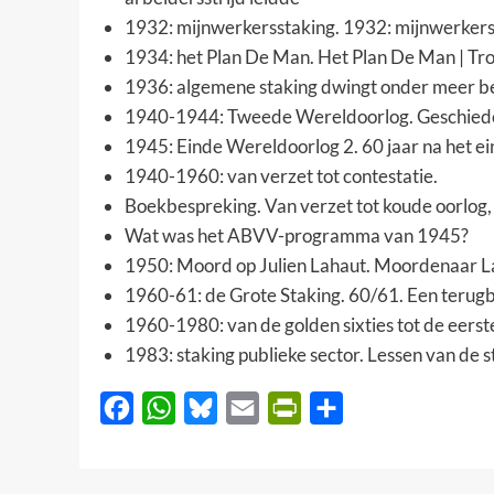
1932: mijnwerkersstaking.
1932: mijnwerkers
1934: het Plan De Man.
Het Plan De Man
|
Tro
1936: algemene staking dwingt onder meer bet
1940-1944: Tweede Wereldoorlog.
Geschied
1945: Einde Wereldoorlog 2.
60 jaar na het e
1940-1960: van verzet tot contestatie.
Boekbespreking. Van verzet tot koude oorlog
Wat was het ABVV-programma van 1945?
1950: Moord op Julien Lahaut.
Moordenaar Lah
1960-61: de Grote Staking.
60/61. Een terugb
1960-1980: van de golden sixties tot de eers
1983: staking publieke sector.
Lessen van de s
Facebook
WhatsApp
Bluesky
Email
PrintFriendly
Delen