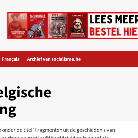
Français
Archief van socialisme.be
elgische
ing
onder de titel ‘Fragmenten uit de geschiedenis van