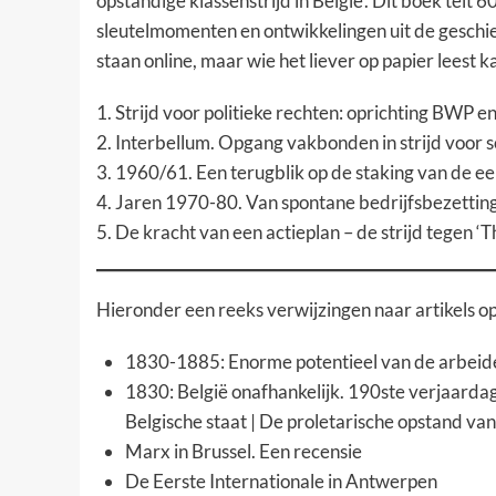
opstandige klassenstrijd in België’. Dit boek telt 6
sleutelmomenten en ontwikkelingen uit de geschi
staan online, maar
wie het liever op papier leest k
1.
Strijd voor politieke rechten: oprichting BWP en
2.
Interbellum. Opgang vakbonden in strijd voor
3.
1960/61. Een terugblik op de staking van de e
4.
Jaren 1970-80. Van spontane bedrijfsbezetting
5.
De kracht van een actieplan – de strijd tegen ‘T
Hieronder een reeks verwijzingen naar artikels o
1830-1885: Enorme potentieel van de arbeider
1830: België onafhankelijk.
190ste verjaardag
Belgische staat
|
De proletarische opstand van
Marx in Brussel. Een recensie
De Eerste Internationale in Antwerpen