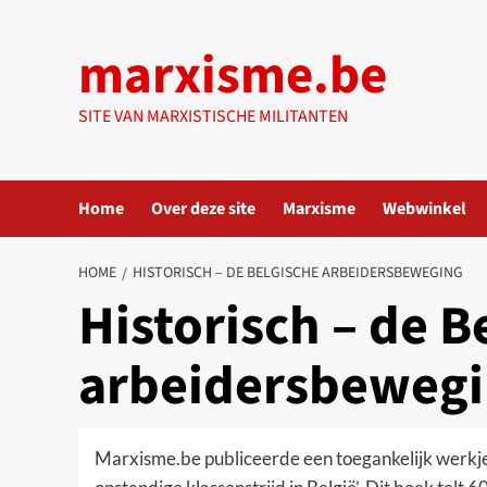
Ga
naar
marxisme.be
de
inhoud
SITE VAN MARXISTISCHE MILITANTEN
Home
Over deze site
Marxisme
Webwinkel
HOME
HISTORISCH – DE BELGISCHE ARBEIDERSBEWEGING
Historisch – de B
arbeidersbeweg
Marxisme.be publiceerde een toegankelijk werkje 