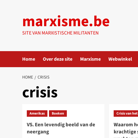
Ga
naar
marxisme.be
de
inhoud
SITE VAN MARXISTISCHE MILITANTEN
Home
Over deze site
Marxisme
Webwinkel
HOME
CRISIS
crisis
Amerikas
Boeken
Crisis van he
VS. Een levendig beeld van de
Waarom he
neergang
krachtige 