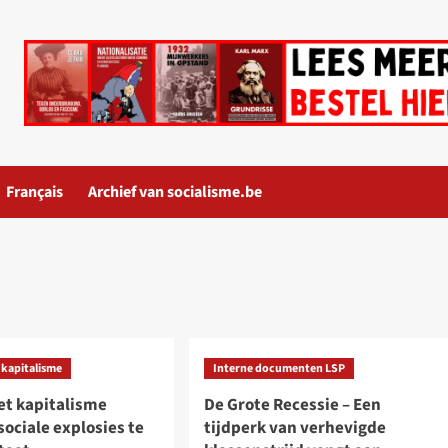
Français
Archief van socialisme.be
t kapitalisme
Interne documenten LSP
t kapitalisme
De Grote Recessie – Een
sociale explosies te
tijdperk van verhevigde