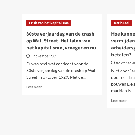
over
Europese
De
burgerij
aanh
doet
crisis
beurzen
Crisis van het kapitalisme
Nationaal
van
crashen
het
80ste verjaardag van de crash
Hoe kunne
were
op Wall Street. Het falen van
vermijden
Polit
het kapitalisme, vroeger en nu
arbeidersg
socia
en
betalen?
1 november 2009
ecol
8 oktober 2
Er was heel wat aandacht voor de
gevo
en
80ste verjaardag van de crash op Wall
Niet door “a
take
Street in oktober 1929. Met de...
door een kra
van
bouwen De s
Lees
de
Lees meer
markten is -..
meer
arbe
over
Lees
Lees meer
80ste
meer
verjaardag
over
van
Hoe
de
kunn
crash
de
B
op
1
vakb