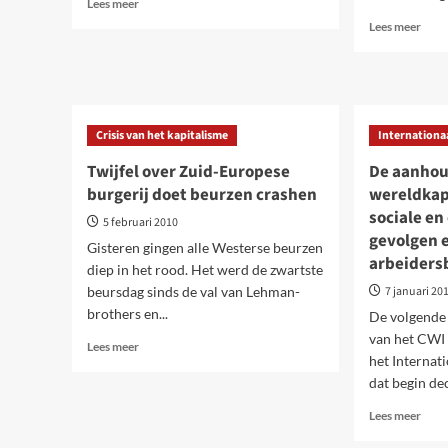
Lees
Lees meer
meer
Lees
Lees meer
over
meer
Harde
over
besparingen
Schul
doorheen
in
Europa
de
–
Crisis van het kapitalisme
Internationa
Euro
nood
Bepe
Twijfel over Zuid-Europese
De aanhou
aan
van
burgerij doet beurzen crashen
hard
wereldkapi
Euro
verzet
sociale en
integ
5 februari 2010
bloo
gevolgen 
Gisteren gingen alle Westerse beurzen
gele
arbeiders
diep in het rood. Het werd de zwartste
beursdag sinds de val van Lehman-
7 januari 20
brothers en...
De volgende 
van het CWI
Lees
Lees meer
het Internat
meer
over
dat begin de
Twijfel
Lees
Lees meer
over
meer
Zuid-