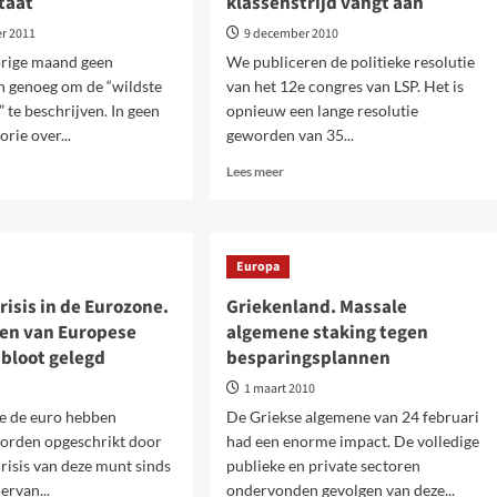
taat
klassenstrijd vangt aan
r 2011
9 december 2010
rige maand geen
We publiceren de politieke resolutie
n genoeg om de “wildste
van het 12e congres van LSP. Het is
” te beschrijven. In geen
opnieuw een lange resolutie
orie over...
geworden van 35...
Lees
Lees meer
meer
over
rom
De
Grote
Europa
talisme
Recessie
htige
–
isis in de Eurozone.
Griekenland. Massale
le
Een
en van Europese
algemene staking tegen
sies
tijdperk
 bloot gelegd
besparingsplannen
van
ten
verhevigde
1 maart 2010
klassenstrijd
ie de euro hebben
De Griekse algemene van 24 februari
vangt
worden opgeschrikt door
had een enorme impact. De volledige
aan
crisis van deze munt sinds
publieke en private sectoren
ervan...
ondervonden gevolgen van deze...