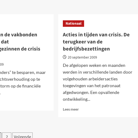
de
jaren
oudende
1930.”
Nood
Nationaal
aan
verzet
n de vakbonden
Acties in tijden van crisis. De
ldkapitalisme.
 dat
terugkeer van de
ieke,
ezinnen de crisis
le
bedrijfsbezettingen
20 september 2009
ogische
009
De afgelopen weken en maanden
lgen
werden in verschillende landen door
nders” te besparen, maar
n
volgehouden arbeidersacties
chtsverhouding op te
toegevingen van het patronaat
torm op de financiële
afgedwongen. Een opvallende
.
idersbeweging
ontwikkeling...
Lees
Lees meer
meer
over
en
Acties
in
erichten
2
Volgende
onden
tijden