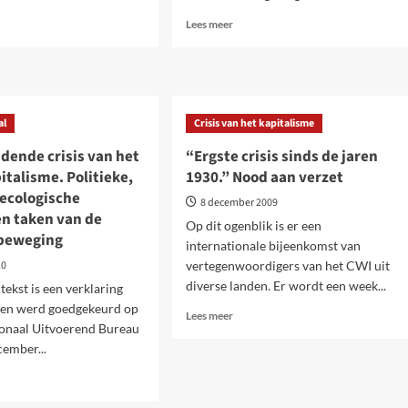
Lees
Lees meer
meer
over
dencrisis
Griekenland.
Massale
algemene
al
Crisis van het kapitalisme
zone.
staking
rkingen
tegen
dende crisis van het
“Ergste crisis sinds de jaren
besparingsplannen
talisme. Politieke,
1930.” Nood aan verzet
pese
 ecologische
ratie
8 december 2009
t
en taken van de
Op dit ogenblik is er een
gd
beweging
internationale bijeenkomst van
10
vertegenwoordigers van het CWI uit
diverse landen. Er wordt een week...
tekst is een verklaring
 en werd goedgekeurd op
Lees
Lees meer
ionaal Uitvoerend Bureau
meer
cember...
over
“Ergste
crisis
sinds