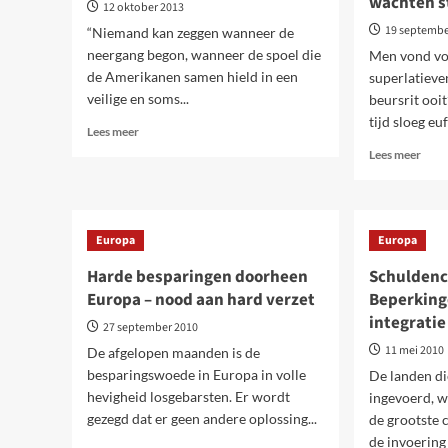
wachten s
12 oktober 2013
19 septembe
“Niemand kan zeggen wanneer de
neergang begon, wanneer de spoel die
Men vond vo
de Amerikanen samen hield in een
superlatieve
veilige en soms...
beursrit ooit
tijd sloeg euf
Lees
Lees meer
meer
Lees
Lees meer
over
meer
VS.
over
Een
Waa
levendig
het
Europa
Europa
beeld
kapi
van
krac
Harde besparingen doorheen
Schuldencr
de
socia
Europa – nood aan hard verzet
Beperking
neergang
explo
integratie
te
27 september 2010
wach
11 mei 2010
De afgelopen maanden is de
staat
besparingswoede in Europa in volle
De landen d
hevigheid losgebarsten. Er wordt
ingevoerd, 
gezegd dat er geen andere oplossing...
de grootste 
de invoering 