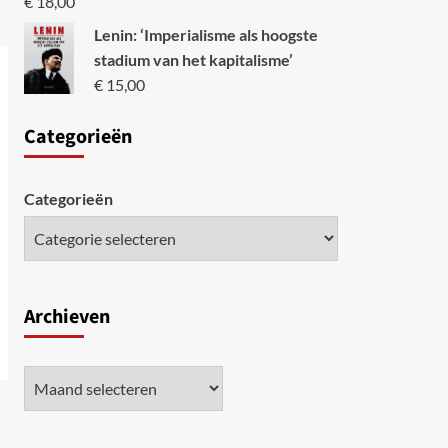
€
18,00
Lenin: ‘Imperialisme als hoogste
stadium van het kapitalisme’
€
15,00
Categori
eën
Categorieën
Archieven