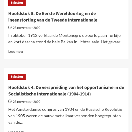
teksten
de
Linkse
Hoofdstuk 5. De Eerste Wereldoorlog en de
Oppositie
ineenstorting van de Tweede Internationale
23 november 2009
In oktober 1912 verklaarde Montenegro de oorlog aan Turkije
en kort daarna stond de hele Balkan in lichterlaaie. Het gevaar...
Lees
Lees meer
meer
over
Hoofdstuk
5.
teksten
De
Eerste
Hoofdstuk 4. De verspreiding van het opportunisme in de
Wereldoorlog
Socialistische Internationale (1904-1914)
en
de
23 november 2009
ineenstorting
Het Amsterdamse congres van 1904 en de Russische Revolutie
van
van 1905 waren de nauw met elkaar verbonden hoogtepunten
de
van de...
Tweede
Internationale
Lees
Lees meer