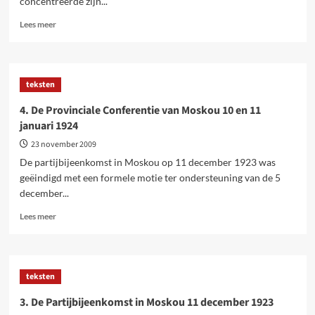
concentreerde zijn...
taken
van
Lees
Lees meer
de
meer
Vierde
over
Internationale
5.
(DEEL
Het
teksten
2)
Dertiende
Partijcongres,
4. De Provinciale Conferentie van Moskou 10 en 11
januari
januari 1924
1924
23 november 2009
De partijbijeenkomst in Moskou op 11 december 1923 was
geëindigd met een formele motie ter ondersteuning van de 5
december...
Lees
Lees meer
meer
over
4.
De
teksten
Provinciale
Conferentie
3. De Partijbijeenkomst in Moskou 11 december 1923
van