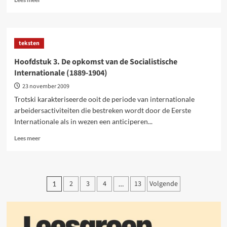
meer
over
Hoofdstuk
4.
teksten
De
verspreiding
Hoofdstuk 3. De opkomst van de Socialistische
van
Internationale (1889-1904)
het
opportunisme
23 november 2009
in
Trotski karakteriseerde ooit de periode van internationale
de
arbeidersactiviteiten die bestreken wordt door de Eerste
Socialistische
Internationale als in wezen een anticiperen...
Internationale
(1904-
Lees
Lees meer
1914)
meer
over
Hoofdstuk
3.
Berichten
2
3
4
13
Volgende
1
…
De
paginering
opkomst
van
de
Socialistische