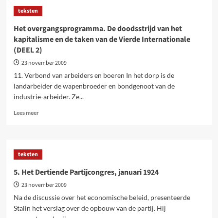
nieuwe
teksten
gezicht
van
Het overgangsprogramma. De doodsstrijd van het
Europa.
kapitalisme en de taken van de Vierde Internationale
De
(DEEL 2)
kunst
van
23 november 2009
de
11. Verbond van arbeiders en boeren In het dorp is de
hypocrisie
landarbeider de wapenbroeder en bondgenoot van de
industrie-arbeider. Ze...
Lees
Lees meer
meer
over
Het
overgangsprogramma.
teksten
De
doodsstrijd
5. Het Dertiende Partijcongres, januari 1924
van
23 november 2009
het
kapitalisme
Na de discussie over het economische beleid, presenteerde
en
Stalin het verslag over de opbouw van de partij. Hij
de