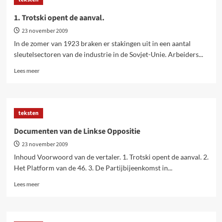
Platform
van
1. Trotski opent de aanval.
de
23 november 2009
46
In de zomer van 1923 braken er stakingen uit in een aantal
sleutelsectoren van de industrie in de Sovjet-Unie. Arbeiders...
Lees
Lees meer
meer
over
1.
Trotski
teksten
opent
de
Documenten van de Linkse Oppositie
aanval.
23 november 2009
Inhoud Voorwoord van de vertaler. 1. Trotski opent de aanval. 2.
Het Platform van de 46. 3. De Partijbijeenkomst in...
Lees
Lees meer
meer
over
Documenten
van