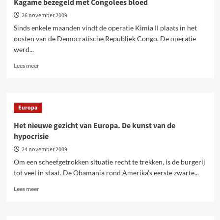
Kagame bezegeld met Congolees bloed
26 november 2009
Sinds enkele maanden vindt de operatie Kimia II plaats in het
oosten van de Democratische Republiek Congo. De operatie
werd...
Lees
Lees meer
meer
over
Nieuwe
pro-
Europa
imperialistische
alliantie
Het nieuwe gezicht van Europa. De kunst van de
van
hypocrisie
Kabila
en
24 november 2009
Kagame
Om een scheefgetrokken situatie recht te trekken, is de burgerij
bezegeld
tot veel in staat. De Obamania rond Amerika’s eerste zwarte...
met
Congolees
Lees
Lees meer
bloed
meer
over
Het