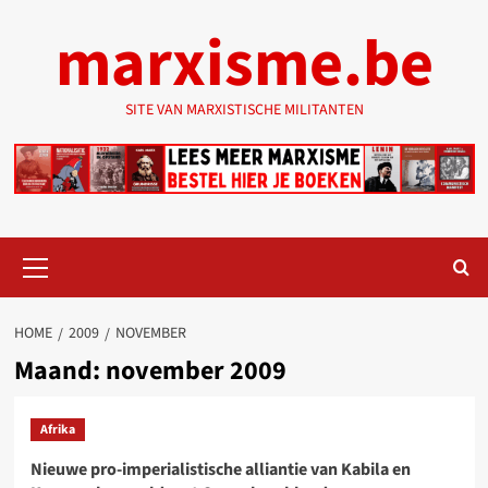
Ga
marxisme.be
naar
de
inhoud
SITE VAN MARXISTISCHE MILITANTEN
Primair
menu
HOME
2009
NOVEMBER
Maand:
november 2009
Afrika
Nieuwe pro-imperialistische alliantie van Kabila en