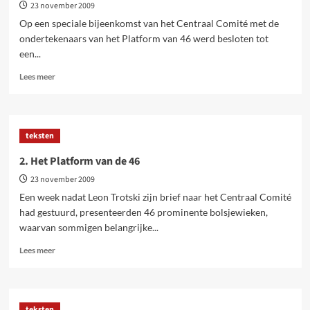
23 november 2009
Moskou
10
Op een speciale bijeenkomst van het Centraal Comité met de
en
ondertekenaars van het Platform van 46 werd besloten tot
11
een...
januari
1924
Lees
Lees meer
meer
over
3.
De
teksten
Partijbijeenkomst
in
2. Het Platform van de 46
Moskou
23 november 2009
11
december
Een week nadat Leon Trotski zijn brief naar het Centraal Comité
1923
had gestuurd, presenteerden 46 prominente bolsjewieken,
waarvan sommigen belangrijke...
Lees
Lees meer
meer
over
2.
Het
teksten