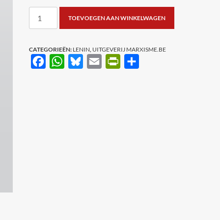
Lenin:
TOEVOEGEN AAN WINKELWAGEN
‘Imperialisme
als
hoogste
CATEGORIEËN:
LENIN
,
UITGEVERIJ MARXISME.BE
Facebook
WhatsApp
Bluesky
Email
PrintFriendly
Delen
stadium
van
het
kapitalisme’
aantal