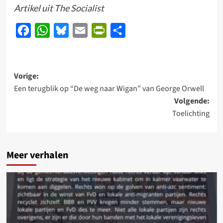
Artikel uit The Socialist
Facebook
WhatsApp
Bluesky
Email
PrintFriendly
Delen
Bericht
Vorige:
Een terugblik op “De weg naar Wigan” van George Orwell
navigatie
Volgende:
Toelichting
Meer verhalen