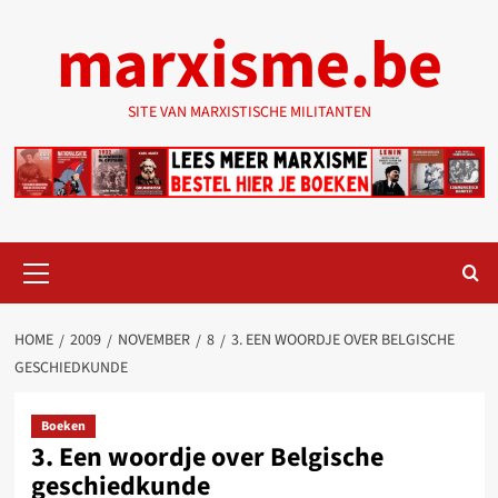
Ga
marxisme.be
naar
de
inhoud
SITE VAN MARXISTISCHE MILITANTEN
Primair
menu
HOME
2009
NOVEMBER
8
3. EEN WOORDJE OVER BELGISCHE
GESCHIEDKUNDE
Boeken
3. Een woordje over Belgische
geschiedkunde