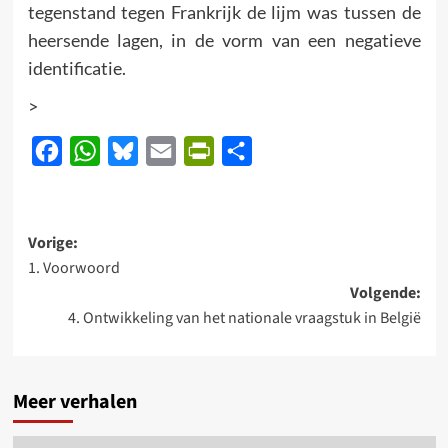
tegenstand tegen Frankrijk de lijm was tussen de
heersende lagen, in de vorm van een negatieve
identificatie.
>
Facebook
WhatsApp
Bluesky
Email
PrintFriendly
Delen
Bericht
Vorige:
1. Voorwoord
navigatie
Volgende:
4. Ontwikkeling van het nationale vraagstuk in België
Meer verhalen