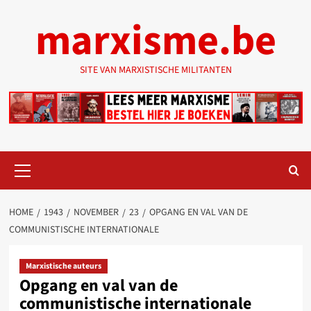
Ga
marxisme.be
naar
de
inhoud
SITE VAN MARXISTISCHE MILITANTEN
Primair
menu
HOME
1943
NOVEMBER
23
OPGANG EN VAL VAN DE
COMMUNISTISCHE INTERNATIONALE
Marxistische auteurs
Opgang en val van de
communistische internationale