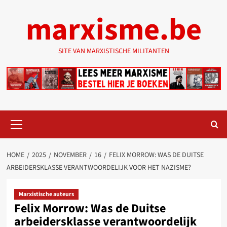
Ga
marxisme.be
naar
de
inhoud
SITE VAN MARXISTISCHE MILITANTEN
Primair
menu
HOME
2025
NOVEMBER
16
FELIX MORROW: WAS DE DUITSE
ARBEIDERSKLASSE VERANTWOORDELIJK VOOR HET NAZISME?
Marxistische auteurs
Felix Morrow: Was de Duitse
arbeidersklasse verantwoordelijk