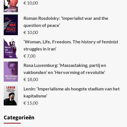
€
10,00
Roman Rosdolsky: ‘Imperialist war and the
question of peace’
€
10,00
‘Woman, Life, Freedom. The history of feminist
struggles in Iran’
€
7,00
Rosa Luxemburg: ‘Massastaking, partij en
vakbonden’ en ‘Hervorming of revolutie’
€
18,00
Lenin: ‘Imperialisme als hoogste stadium van het
kapitalisme’
€
15,00
Categori
eën