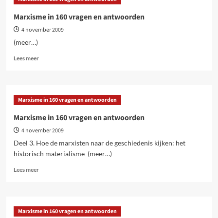
160
vragen
Marxisme in 160 vragen en antwoorden
en
4 november 2009
antwoorden
(meer…)
Lees
Lees meer
meer
over
Marxisme
in
Marxisme in 160 vragen en antwoorden
160
vragen
Marxisme in 160 vragen en antwoorden
en
4 november 2009
antwoorden
Deel 3. Hoe de marxisten naar de geschiedenis kijken: het
historisch materialisme (meer…)
Lees
Lees meer
meer
over
Marxisme
in
Marxisme in 160 vragen en antwoorden
160