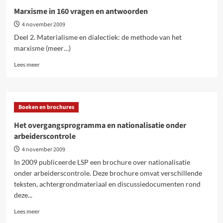
vragen
Marxisme in 160 vragen en antwoorden
en
4 november 2009
antwoorden
Deel 2. Materialisme en dialectiek: de methode van het
marxisme (meer…)
Lees
Lees meer
meer
over
Marxisme
in
Boeken en brochures
160
vragen
Het overgangsprogramma en nationalisatie onder
en
arbeiderscontrole
antwoorden
4 november 2009
In 2009 publiceerde LSP een brochure over nationalisatie
onder arbeiderscontrole. Deze brochure omvat verschillende
teksten, achtergrondmateriaal en discussiedocumenten rond
deze...
Lees
Lees meer
meer