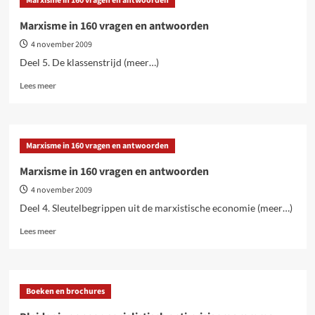
Marxisme in 160 vragen en antwoorden
160
vragen
Marxisme in 160 vragen en antwoorden
en
4 november 2009
antwoorden
Deel 5. De klassenstrijd (meer…)
Lees
Lees meer
meer
over
Marxisme
in
Marxisme in 160 vragen en antwoorden
160
vragen
Marxisme in 160 vragen en antwoorden
en
4 november 2009
antwoorden
Deel 4. Sleutelbegrippen uit de marxistische economie (meer…)
Lees
Lees meer
meer
over
Marxisme
in
Boeken en brochures
160
vragen