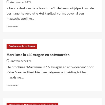
4 november 2009
> Eerste deel van deze brochure 3. Het eerste tijdperk van de
permanente revolutie Het kapitaal vormt bovenal een
maatschappelijke...
Lees
Lees meer
meer
over
De
koloniale
Boeken en brochures
revolutie
(deel
Marxisme in 160 vragen en antwoorden
2)
4 november 2009
De brochure "Marxisme in 160 vragen en antwoorden" door
Peter Van der Biest biedt een algemene inleiding tot het
marxisme....
Lees
Lees meer
meer
over
Marxisme
in