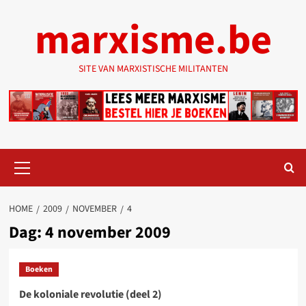
Ga
marxisme.be
naar
de
inhoud
SITE VAN MARXISTISCHE MILITANTEN
Primair
menu
HOME
2009
NOVEMBER
4
Dag:
4 november 2009
Boeken
De koloniale revolutie (deel 2)