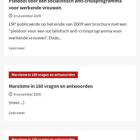
Pleidooi voor een socialistisch anti-crisisprogramma
en
voor werkende vrouwen
antwoorden
4 november 2009
LSP publiceerde op het einde van 2009 een brochure met een
"pleidooi voor een socialistisch anti-crisisprogramma voor
werkende vrouwen". Deze...
Lees
Lees meer
meer
over
Pleidooi
voor
Marxisme in 160 vragen en antwoorden
een
socialistisch
Marxisme in 160 vragen en antwoorden
anti-
4 november 2009
crisisprogramma
voor
(meer…)
werkende
Lees
vrouwen
Lees meer
meer
over
Marxisme
in
Marxisme in 160 vragen en antwoorden