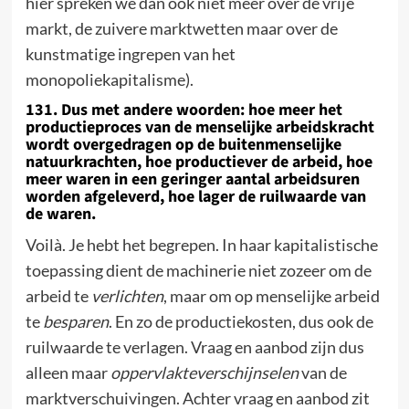
hier spreken we dan ook niet meer over de vrije
markt, de zuivere marktwetten maar over de
kunstmatige ingrepen van het
monopoliekapitalisme).
131. Dus met andere woorden: hoe meer het
productieproces van de menselijke arbeidskracht
wordt overgedragen op de buitenmenselijke
natuurkrachten, hoe productiever de arbeid, hoe
meer waren in een geringer aantal arbeidsuren
worden afgeleverd, hoe lager de ruilwaarde van
de waren
.
Voilà. Je hebt het begrepen. In haar kapitalistische
toepassing dient de machinerie niet zozeer om de
arbeid te
verlichten
, maar om op menselijke arbeid
te
besparen
. En zo de productiekosten, dus ook de
ruilwaarde te verlagen. Vraag en aanbod zijn dus
alleen maar
oppervlakteverschijnselen
van de
marktverschuivingen. Achter vraag en aanbod zit