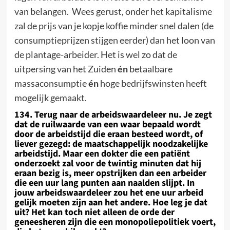
van
belangen.
Wees gerust, onder het kapitalisme
zal de prijs van je kopje koffie minder snel dalen (de
consumptieprijzen stijgen eerder) dan het loon van
de
plantage-arbeider
. Het is wel zo dat de
uitpersing van het Zuiden
én
betaalbare
massaconsumptie
én
hoge bedrijfswinsten heeft
mogelijk gemaakt.
134. Terug naar de arbeidswaardeleer nu. Je zegt
dat de ruilwaarde van een waar bepaald wordt
door de arbeidstijd die eraan besteed wordt, of
liever gezegd: de maatschappelijk noodzakelijke
arbeidstijd. Maar een dokter die een patiënt
onderzoekt zal voor de twintig minuten dat hij
eraan bezig is, meer opstrijken dan een arbeider
die een uur lang punten aan naalden slijpt. In
jouw arbeidswaardeleer zou het ene uur arbeid
gelijk moeten zijn aan het andere. Hoe leg je dat
uit? Het kan toch niet alleen de orde der
geneesheren
zijn die een monopoliepolitiek voert,