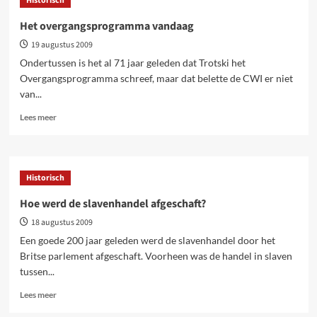
Historisch
Geschiedenis
van
Het overgangsprogramma vandaag
de
19 augustus 2009
Palestijnse
tragedie
Ondertussen is het al 71 jaar geleden dat Trotski het
door
Overgangsprogramma schreef, maar dat belette de CWI er niet
Lucas
van...
Catherine
en
Lees
Lees meer
Charles
meer
Ducal
over
Het
overgangsprogramma
Historisch
vandaag
Hoe werd de slavenhandel afgeschaft?
18 augustus 2009
Een goede 200 jaar geleden werd de slavenhandel door het
Britse parlement afgeschaft. Voorheen was de handel in slaven
tussen...
Lees
Lees meer
meer