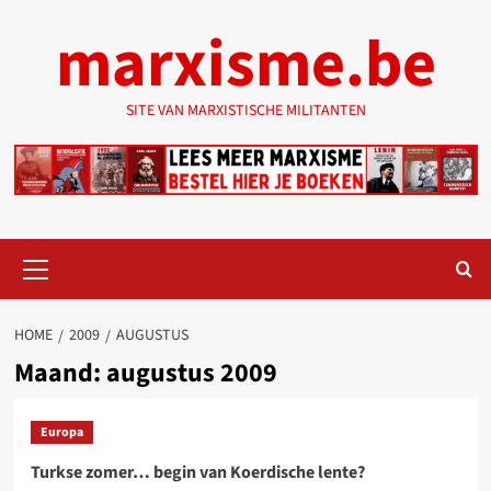
Ga
marxisme.be
naar
de
inhoud
SITE VAN MARXISTISCHE MILITANTEN
Primair
menu
HOME
2009
AUGUSTUS
Maand:
augustus 2009
Europa
Turkse zomer… begin van Koerdische lente?