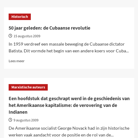
over
Hoe
werd
Historisch
de
slavenhandel
50 jaar geleden: de Cubaanse revolutie
afgeschaft?
15 augustus 2009
In 1959 verdreef een massale beweging de Cubaanse dictator
Batista. Dit vormde het begin van een andere koers voor Cuba...
Lees
Lees meer
meer
over
50
jaar
Marxistische auteurs
geleden:
de
Een hoofdstuk dat geschrapt werd in de geschiedenis van
Cubaanse
het Amerikaanse kapitalisme: de verovering van de
revolutie
Indianen
9 augustus 2009
De Amerikaanse socialist George Novack had in zijn historische
werken vaak aandacht voor de positie en de rol van de...