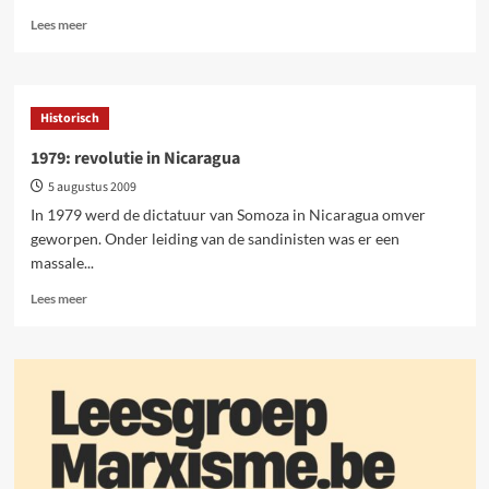
Lees
Lees meer
meer
over
Een
hoofdstuk
Historisch
dat
geschrapt
1979: revolutie in Nicaragua
werd
5 augustus 2009
in
de
In 1979 werd de dictatuur van Somoza in Nicaragua omver
geschiedenis
geworpen. Onder leiding van de sandinisten was er een
van
massale...
het
Amerikaanse
Lees
Lees meer
kapitalisme:
meer
de
over
verovering
1979:
van
revolutie
de
in
Indianen
Nicaragua