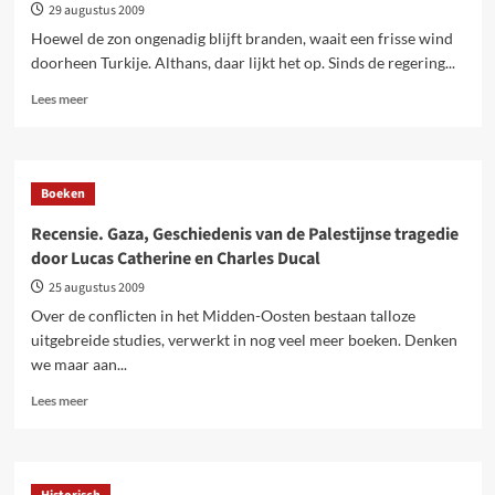
29 augustus 2009
Hoewel de zon ongenadig blijft branden, waait een frisse wind
doorheen Turkije. Althans, daar lijkt het op. Sinds de regering...
Lees
Lees meer
meer
over
Turkse
zomer…
Boeken
begin
van
Recensie. Gaza, Geschiedenis van de Palestijnse tragedie
Koerdische
door Lucas Catherine en Charles Ducal
lente?
25 augustus 2009
Over de conflicten in het Midden-Oosten bestaan talloze
uitgebreide studies, verwerkt in nog veel meer boeken. Denken
we maar aan...
Lees
Lees meer
meer
over
Recensie.
Gaza,