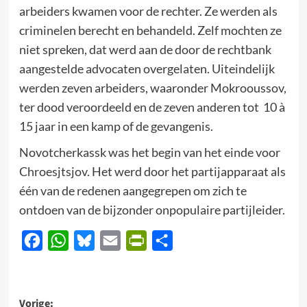
arbeiders kwamen voor de rechter. Ze werden als
criminelen berecht en behandeld. Zelf mochten ze
niet spreken, dat werd aan de door de rechtbank
aangestelde advocaten overgelaten. Uiteindelijk
werden zeven arbeiders, waaronder Mokrooussov,
ter dood veroordeeld en de zeven anderen tot 10 à
15 jaar in een kamp of de gevangenis.
Novotcherkassk was het begin van het einde voor
Chroesjtsjov. Het werd door het partijapparaat als
één van de redenen aangegrepen om zich te
ontdoen van de bijzonder onpopulaire partijleider.
Facebook
WhatsApp
Bluesky
Email
PrintFriendly
Delen
Bericht
Vorige: