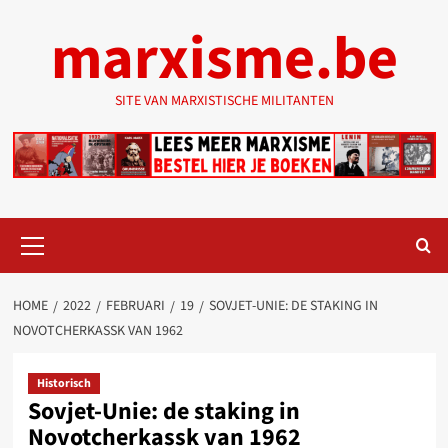
Ga
marxisme.be
naar
de
inhoud
SITE VAN MARXISTISCHE MILITANTEN
Primair
menu
HOME
2022
FEBRUARI
19
SOVJET-UNIE: DE STAKING IN
NOVOTCHERKASSK VAN 1962
Historisch
Sovjet-Unie: de staking in
Novotcherkassk van 1962