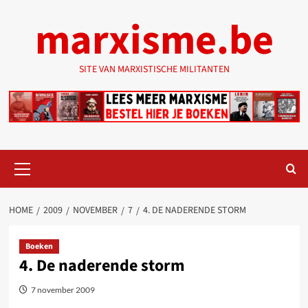
Ga
marxisme.be
naar
de
inhoud
SITE VAN MARXISTISCHE MILITANTEN
Primair
menu
HOME
2009
NOVEMBER
7
4. DE NADERENDE STORM
Boeken
4. De naderende storm
7 november 2009