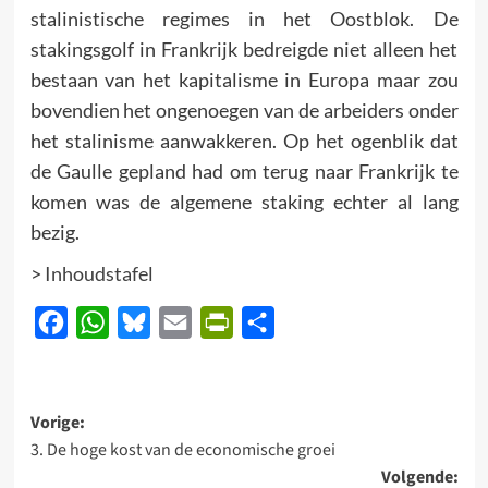
stalinistische regimes in het Oostblok. De
stakingsgolf in Frankrijk bedreigde niet alleen het
bestaan van het kapitalisme in Europa maar zou
bovendien het ongenoegen van de arbeiders onder
het stalinisme aanwakkeren. Op het ogenblik dat
de Gaulle gepland had om terug naar Frankrijk te
komen was de algemene staking echter al lang
bezig.
>
Inhoudstafel
Facebook
WhatsApp
Bluesky
Email
PrintFriendly
Delen
Bericht
Vorige:
3. De hoge kost van de economische groei
navigatie
Volgende: