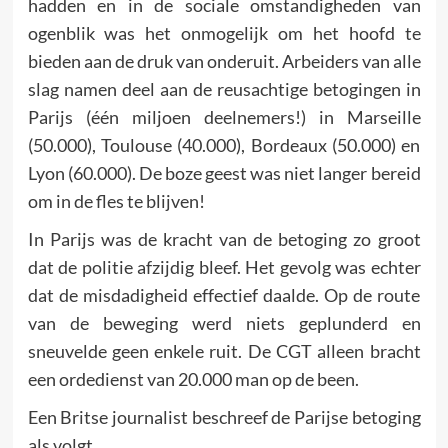
hadden en in de socia­le om­standigheden van
ogenblik was het onmoge­lijk om het hoofd te
bieden aan de druk van onderuit. Arbeiders van alle
slag namen deel aan de reusachtige betogingen in
Parijs (één miljoen deelnemers!) in Marseille
(50.000), Toulouse (40.000), Bor­deaux (50.000) en
Lyon (60.000). De boze geest was niet langer bereid
om in de fles te blijven!
In Parijs was de kracht van de betoging zo groot
dat de poli­tie afzijdig bleef. Het gevolg was echter
dat de misdadigheid effectief daalde. Op de route
van de beweging werd niets geplunderd en
sneuvelde geen enkele ruit. De CGT alleen bracht
een ordedienst van 20.000 man op de been.
Een Britse journalist beschreef de Parijse betoging
als volgt