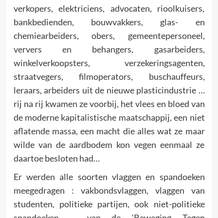
verkopers, elektriciens, advocaten, rioolkuisers,
bankbedienden, bouwvak­kers, glas- en
chemiearbeiders, obers, gemeentepersoneel,
ververs en behangers, gasarbeiders,
winkelverkoopsters, verze­keringsagenten,
straatvegers, filmoperators, buschauf­feurs,
leraars, arbeiders uit de nieuwe plasticindustrie …
rij na rij kwamen ze voorbij, het vlees en bloed van
de moder­ne kapitalistische maatschappij, een niet
aflatende massa, een macht die alles wat ze maar
wilde van de aardbodem kon vegen eenmaal ze
daartoe besloten had…
Er werden alle soorten vlaggen en spandoeken
meegedragen : vakbondsvlaggen, vlaggen van
studenten, politieke partijen, ook niet-politieke
spandoeken … van de ‘Beweging Tegen