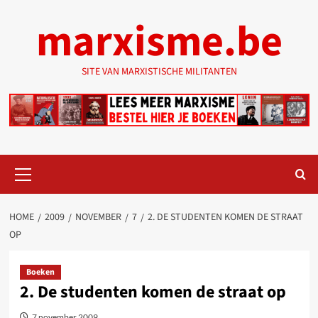
Ga
marxisme.be
naar
de
inhoud
SITE VAN MARXISTISCHE MILITANTEN
Primair
menu
HOME
2009
NOVEMBER
7
2. DE STUDENTEN KOMEN DE STRAAT
OP
Boeken
2. De studenten komen de straat op
7 november 2009