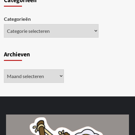
Categori
eën
Categorieën
Archieven