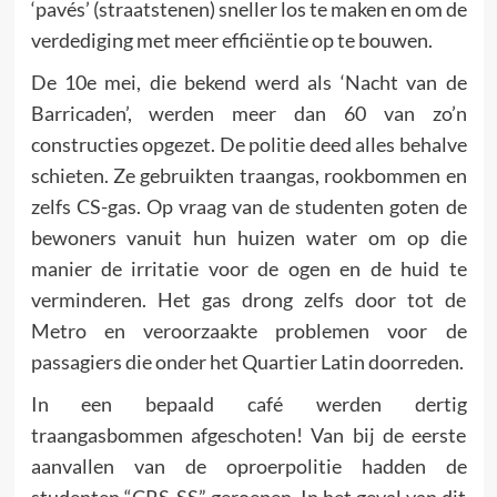
‘pavés’ (straatstenen) sneller los te maken en om de
verdedi­ging met meer efficiëntie op te bouwen.
De 10e mei, die bekend werd als ‘Nacht van de
Barricaden’, werden meer dan 60 van zo’n
constructies opgezet. De politie deed alles behalve
schieten. Ze gebruikten traangas, rookbom­men en
zelfs CS-gas. Op vraag van de studenten goten de
bewo­ners vanuit hun huizen water om op die
manier de irritatie voor de ogen en de huid te
verminderen. Het gas drong zelfs door tot de
Metro en veroorzaakte problemen voor de
passagiers die onder het Quartier Latin doorreden.
In een bepaald café werden dertig
traangasbommen afgeschoten! Van bij de eerste
aanvallen van de oproerpolitie hadden de
studenten “CRS-SS” geroepen. In het geval van dit