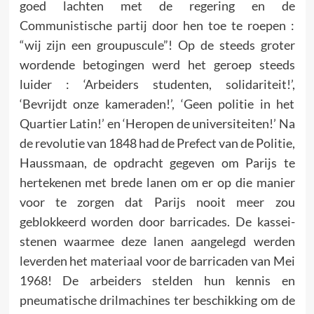
goed lachten met de regering en de
Communistische partij door hen toe te roepen :
“wij zijn een groupuscule”! Op de steeds groter
wordende betogingen werd het geroep steeds
luider : ‘Arbeiders studenten, solidariteit!’,
‘Bevrijdt onze kamera­den!’, ‘Geen politie in het
Quartier Latin!’ en ‘Heropen de universitei­ten!’ Na
de revolutie van 1848 had de Prefect van de Politie,
Haussmaan, de opdracht gegeven om Parijs te
herte­kenen met brede lanen om er op die manier
voor te zorgen dat Parijs nooit meer zou
geblokkeerd worden door barricades. De kassei­
stenen waarmee deze lanen aangelegd werden
leverden het mate­riaal voor de barricaden van Mei
1968! De arbeiders stelden hun kennis en
pneumatische drilmachines ter beschik­king om de