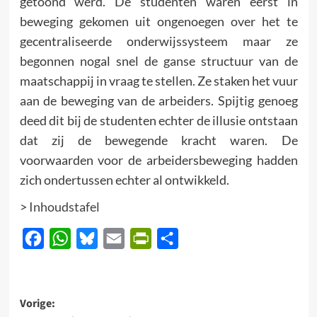
getoond werd. De studenten waren eerst in
beweging gekomen uit onge­noegen over het te
gecentraliseerde onderwijssysteem maar ze
begonnen nogal snel de ganse structuur van de
maatschappij in vraag te stellen. Ze staken het vuur
aan de beweging van de arbeiders. Spijtig genoeg
deed dit bij de studenten echter de illusie ontstaan
dat zij de bewegende kracht waren. De
voorwaarden voor de arbeidersbeweging hadden
zich ondertussen echter al ontwikkeld.
>
Inhoudstafel
Facebook
WhatsApp
Bluesky
Email
PrintFriendly
Delen
Bericht
Vorige: