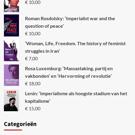
€
10,00
Roman Rosdolsky: ‘Imperialist war and the
question of peace’
€
10,00
‘Woman, Life, Freedom. The history of feminist
struggles in Iran’
€
7,00
Rosa Luxemburg: ‘Massastaking, partij en
vakbonden’ en ‘Hervorming of revolutie’
€
18,00
Lenin: ‘Imperialisme als hoogste stadium van het
kapitalisme’
€
15,00
Categori
eën