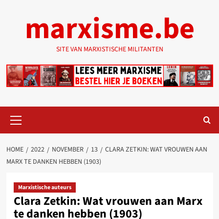
Ga
marxisme.be
naar
de
inhoud
SITE VAN MARXISTISCHE MILITANTEN
Primair
menu
HOME
2022
NOVEMBER
13
CLARA ZETKIN: WAT VROUWEN AAN
MARX TE DANKEN HEBBEN (1903)
Marxistische auteurs
Clara Zetkin: Wat vrouwen aan Marx
te danken hebben (1903)