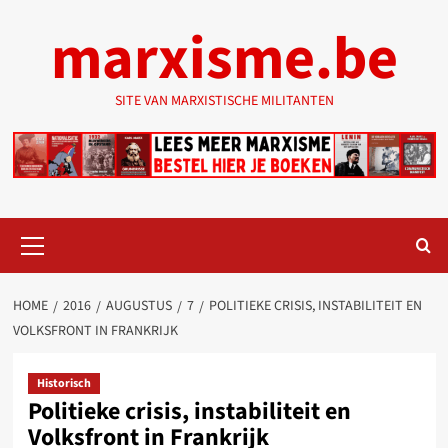
Ga
marxisme.be
naar
de
inhoud
SITE VAN MARXISTISCHE MILITANTEN
Primair
menu
HOME
2016
AUGUSTUS
7
POLITIEKE CRISIS, INSTABILITEIT EN
VOLKSFRONT IN FRANKRIJK
Historisch
Politieke crisis, instabiliteit en
Volksfront in Frankrijk