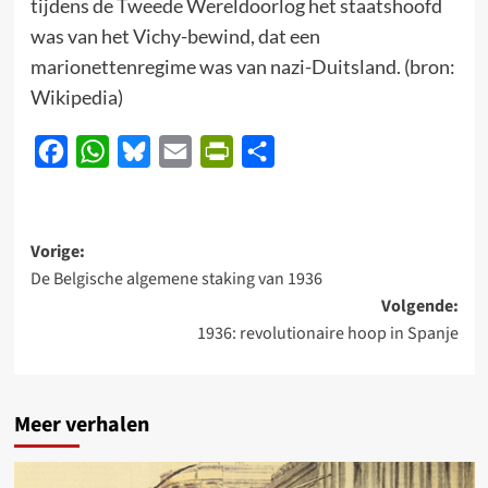
tijdens de Tweede Wereldoorlog het staatshoofd
was van het Vichy-bewind, dat een
marionettenregime was van nazi-Duitsland. (bron:
Wikipedia)
Facebook
WhatsApp
Bluesky
Email
PrintFriendly
Delen
Bericht
Vorige:
De Belgische algemene staking van 1936
navigatie
Volgende:
1936: revolutionaire hoop in Spanje
Meer verhalen