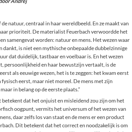
 door Andrej
de natuur, centraal in haar wereldbeeld. En ze maakt van
ar prioriteit. De materialist Feuerbach verwoordde het
rden samengevat worden: natuur en mens. Het wezen waar
an dankt, is niet een mythische onbepaalde dubbelzinnige
ur dat duidelijk, tastbaar en voelbaar is. En het wezen
, persoonlijkheid en haar bewustzijn vertaalt, is de
rst als eeuwige wezen, het is te zeggen: het kwam eerst
m fysisch eerst, maar niet moreel. De mens met zijn
 maar in belang op de eerste plaats.”
t betekent dat het onjuist en misleidend zou zijn om het
fisch oogpunt, vermits het universum of het wezen van
ens, daar zelfs los van staat en de mens er een product
rbach. Dit betekent dat het correct en noodzakelijk is om