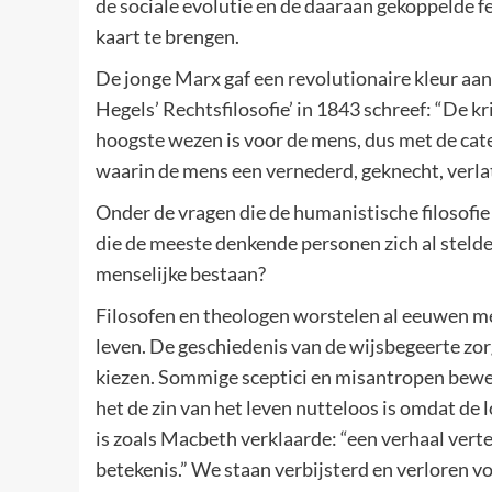
de sociale evolutie en de daaraan gekoppelde f
kaart te brengen.
De jonge Marx gaf een revolutionaire kleur aan d
Hegels’ Rechtsfilosofie’ in 1843 schreef: “De kr
hoogste wezen is voor de mens, dus met de cat
waarin de mens een vernederd, geknecht, verlat
Onder de vragen die de humanistische filosofie
die de meeste denkende personen zich al stelden
menselijke bestaan?
Filosofen en theologen worstelen al eeuwen me
leven. De geschiedenis van de wijsbegeerte zo
kiezen. Sommige sceptici en misantropen bewe
het de zin van het leven nutteloos is omdat de 
is zoals Macbeth verklaarde: “een verhaal vert
betekenis.” We staan verbijsterd en verloren v