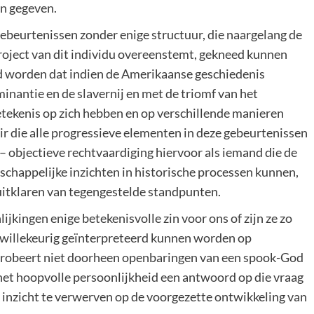
en gegeven.
ebeurtenissen zonder enige structuur, die naargelang de
project van dit individu overeenstemt, gekneed kunnen
d worden dat indien de Amerikaanse geschiedenis
minantie en de slavernij en met de triomf van het
etekenis op zich hebben en op verschillende manieren
r die alle progressieve elementen in deze gebeurtenissen
 – objectieve rechtvaardiging hiervoor als iemand die de
chappelijke inzichten in historische processen kunnen,
 uitklaren van tegengestelde standpunten.
jkingen enige betekenisvolle zin voor ons of zijn ze zo
l willekeurig geïnterpreteerd kunnen worden op
t probeert niet doorheen openbaringen van een spook-God
net hoopvolle persoonlijkheid een antwoord op die vraag
 inzicht te verwerven op de voorgezette ontwikkeling van