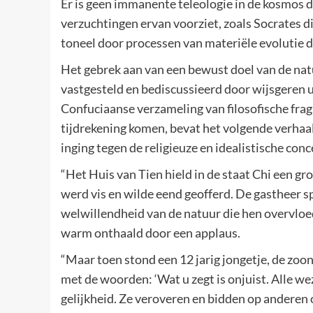
Er is geen immanente teleologie in de kosmos 
verzuchtingen ervan voorziet, zoals Socrates 
toneel door processen van materiële evolutie d
Het gebrek aan van een bewust doel van de nat
vastgesteld en bediscussieerd door wijsgeren ui
Confuciaanse verzameling van filosofische fra
tijdrekening komen, bevat het volgende verhaa
inging tegen de religieuze en idealistische con
“Het Huis van Tien hield in de staat Chi een gr
werd vis en wilde eend geofferd. De gastheer s
welwillendheid van de natuur die hen overvloed
warm onthaald door een applaus.
“Maar toen stond een 12 jarig jongetje, de zoon 
met de woorden: ‘Wat u zegt is onjuist. Alle w
gelijkheid. Ze veroveren en bidden op anderen o