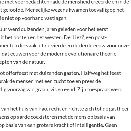
die met voorbedachten rade de mensheid creëerde en in de
dit geloofde. Menselijke wezens kwamen toevallig op het
ie niet op voorhand vastlagen.
uur werd duizenden jaren geleden voor het eerst
t het oosten en het westen. De ‘Liezi’, een post-
gmenten die vaak uit de vierde en de derde eeuw voor onze
l dat eeuwen voor de moderne evolutionaire theorie
cepten van de natuur.
oot offerfeest met duizenden gasten. Halfweg het feest
prak de mensen met een zucht toe en prees de
ig voorzag van graan, vis en eend. Zijn toespraak werd
van het huis van Pao, recht en richtte zich tot de gastheer
ezens op aarde coëxisteren met de mens op basis van
p basis van een grotere kracht of intelligentie. Geen