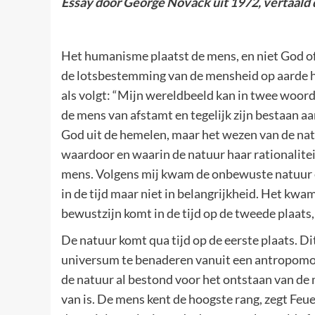
Essay door George Novack uit 1972, vertaald
Het humanisme plaatst de mens, en niet God of 
de lotsbestemming van de mensheid op aarde ha
als volgt: “Mijn wereldbeeld kan in twee woo
de mens van afstamt en tegelijk zijn bestaan a
God uit de hemelen, maar het wezen van de natu
waardoor en waarin de natuur haar rationaliteit
mens. Volgens mij kwam de onbewuste natuur ee
in de tijd maar niet in belangrijkheid. Het kwa
bewustzijn komt in de tijd op de tweede plaats,
De natuur komt qua tijd op de eerste plaats. Di
universum te benaderen vanuit een antropomor
de natuur al bestond voor het ontstaan van de m
van is. De mens kent de hoogste rang, zegt Feue