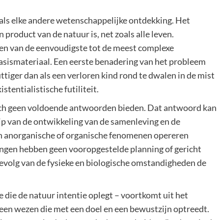
als elke andere wetenschappelijke ontdekking. Het
 product van de natuur is, net zoals alle leven.
len van de eenvoudigste tot de meest complexe
asismateriaal. Een eerste benadering van het probleem
uttiger dan als een verloren kind rond te dwalen in de mist
istentialistische futiliteit.
zich geen voldoende antwoorden bieden. Dat antwoord kan
p van de ontwikkeling van de samenleving en de
n anorganische of organische fenomenen opereren
lingen hebben geen vooropgestelde planning of gericht
s gevolg van de fysieke en biologische omstandigheden de
e die de natuur intentie oplegt – voortkomt uit het
n een wezen die met een doel en een bewustzijn optreedt.