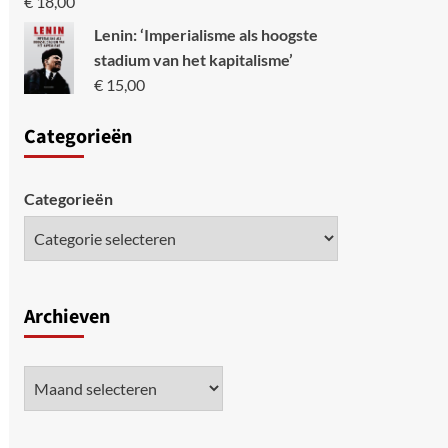
€
18,00
Lenin: ‘Imperialisme als hoogste
stadium van het kapitalisme’
€
15,00
Categori
eën
Categorieën
Archieven