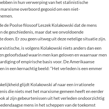
ebben in hun verwerping van het stalinistische
 marxisme overboord gegooid om een niet-
 nemen.
rde de Poolse filosoof Leszek Kolakowski dat de mens
 in de geschiedenis, maar dat we onvoldoende
doen. Er zou geen uitweg uit deze netelige situatie zijn.
rxistische, is volgens Kolakowski niets anders dan een
 een geloofsdaad waarin men kan geloven en waarnaar men
aardiging of empirische basis voor. De Amerikaanse
en in een kernachtig beeld: “Het verleden is een emmer
elijkheid glijdt Kolakowski af naar een irrationele
denis die niets met het marxisme gemeen heeft en eerder
ook al zijn gebeurtenissen uit het verleden ondoorzichtig
e hedendaagse mens in het scheppen van de toekomst