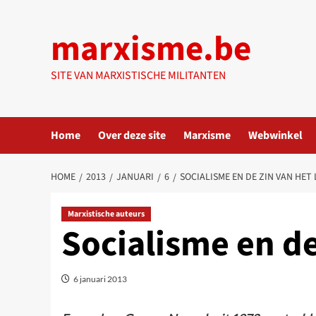
Ga
naar
marxisme.be
de
inhoud
SITE VAN MARXISTISCHE MILITANTEN
Home
Over deze site
Marxisme
Webwinkel
HOME
2013
JANUARI
6
SOCIALISME EN DE ZIN VAN HET
Marxistische auteurs
Socialisme en de
6 januari 2013