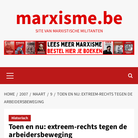
Ga
marxisme.be
naar
de
inhoud
SITE VAN MARXISTISCHE MILITANTEN
Primair
menu
HOME
2007
MAART
9
TOEN EN NU: EXTREEM-RECHTS TEGEN DE
ARBEIDERSBEWEGING
Historisch
Toen en nu: extreem-rechts tegen de
arbeidersbeweging