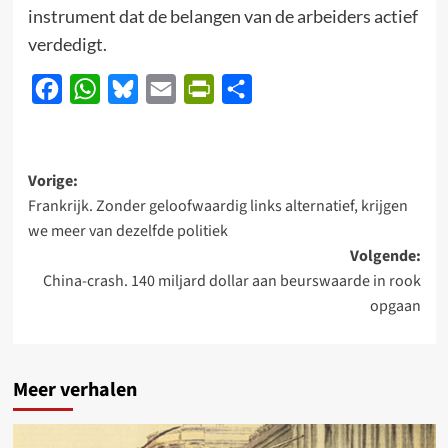
instrument dat de belangen van de arbeiders actief
verdedigt.
Facebook
WhatsApp
Bluesky
Email
PrintFriendly
Delen
Bericht
Vorige:
Frankrijk. Zonder geloofwaardig links alternatief, krijgen
navigatie
we meer van dezelfde politiek
Volgende:
China-crash. 140 miljard dollar aan beurswaarde in rook
opgaan
Meer verhalen