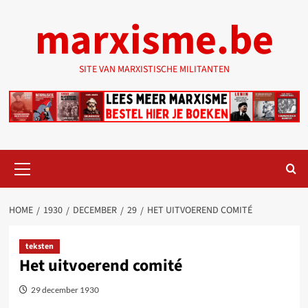
Ga
marxisme.be
naar
de
inhoud
SITE VAN MARXISTISCHE MILITANTEN
Primair
menu
HOME
1930
DECEMBER
29
HET UITVOEREND COMITÉ
teksten
Het uitvoerend comité
29 december 1930