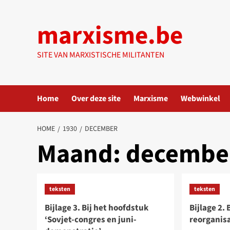
Ga
naar
marxisme.be
de
inhoud
SITE VAN MARXISTISCHE MILITANTEN
Home
Over deze site
Marxisme
Webwinkel
HOME
1930
DECEMBER
Maand:
decembe
teksten
teksten
Bijlage 3. Bij het hoofdstuk
Bijlage 2.
‘Sovjet-congres en juni-
reorganisa