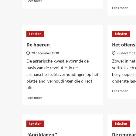
Lees meer
meer
Lees
Lees meer
over
meer
Slotwoord
over
Sovje
cong
teksten
teksten
en
juni-
De boeren
Het offens
demo
29 december 1930
29 decembe
De agrarische kwestie vormde de
Zowel in het 
basis van de revolutie. In de
voltrok zich
archaïsche rechtsverhoudingen op het
hergroeperin
platteland, verhoudingen die direct
onderste lag
uit...
Lees
Lees meer
meer
Lees
Lees meer
over
meer
Het
over
offen
De
boeren
teksten
teksten
“Aprildagen”
De reorgan