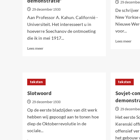
demonstratie’
29 decembe
29 december 1930
De schrijver
New Yorkse 
Aan Professor A. Kahun. Californië -
Nieuwe Were
Universiteit. Het interesseert u in
voor...
hoeverre Soechanov de ontmoeting
die ik in mei 1917...
Lees
Lees meer
meer
Lees
Lees meer
over
meer
Bijla
over
2.
Bijlage
Bij
3.
het
Bij
teksten
teksten
hoof
het
‘De
hoofdstuk
Slotwoord
Sovjet-con
reorg
‘Sovjet-
demonstr
van
congres
29 december 1930
de
en
29 decembe
Op de eerste bladzijden van dit werk
partij
juni-
hebben wij gepoogd aan te tonen hoe
Het eerste S
demonstratie’
diep de Oktoberrevolutie in de
Kerenski offi
sociale...
offensief ve
het gebouw v
Lees