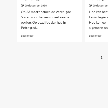
29 december 1930
29 decembe
Op 23 maart namen de Verenigde
Hoe kan het
Staten voor het eerst deel aan de
Lenin begin 
oorlog. Op dezelfde dag had in
Hoe kon een d
Petrograd...
algemeen ont
Lees
Lees
Lees meer
Lees meer
meer
meer
over
over
“Aprildagen”
De
reorg
Ber
1
van
pag
de
parti