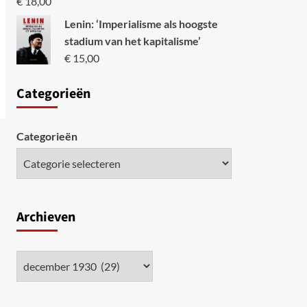
€
18,00
Lenin: ‘Imperialisme als hoogste
stadium van het kapitalisme’
€
15,00
Categori
eën
Categorieën
Archieven