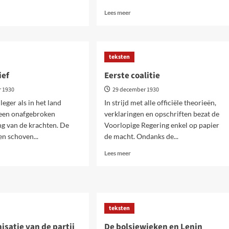
Lees
Lees meer
meer
over
Verschuivingen
t-
in
res
teksten
de
massa’s
ief
Eerste coalitie
nstratie
r 1930
29 december 1930
leger als in het land
In strijd met alle officiële theorieën,
 een onafgebroken
verklaringen en opschriften bezat de
g van de krachten. De
Voorlopige Regering enkel op papier
en schoven...
de macht. Ondanks de...
Lees
Lees meer
meer
over
Eerste
sief
coalitie
teksten
isatie van de partij
De bolsjewieken en Lenin