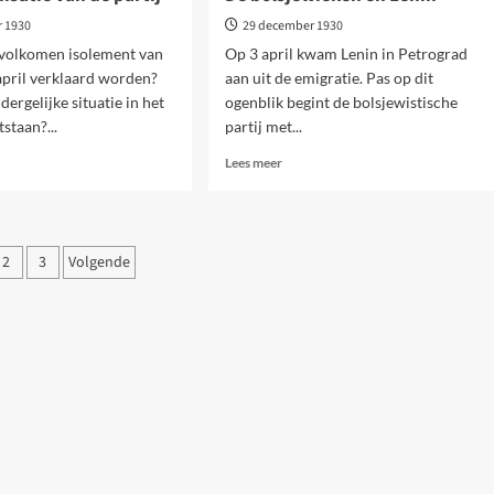
r 1930
29 december 1930
 volkomen isolement van
Op 3 april kwam Lenin in Petrograd
april verklaard worden?
aan uit de emigratie. Pas op dit
ergelijke situatie in het
ogenblik begint de bolsjewistische
staan?...
partij met...
Lees
Lees meer
meer
over
De
anisatie
bolsjewieken
ichten
2
3
Volgende
en
inering
Lenin
j