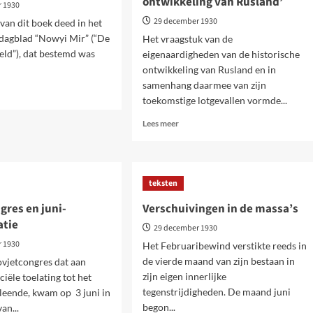
ontwikkeling van Rusland’
r 1930
29 december 1930
 van dit boek deed in het
dagblad “Nowyi Mir” (“De
Het vraagstuk van de
ld”), dat bestemd was
eigenaardigheden van de historische
ontwikkeling van Rusland en in
samenhang daarmee van zijn
toekomstige lotgevallen vormde...
Lees
Lees meer
ge
meer
over
Bijlage
1.
dstuk
teksten
Bij
het
gres en juni-
Verschuivingen in de massa’s
anisatie
hoofdstuk
atie
29 december 1930
‘Eigenaardigheden
van
r 1930
Het Februaribewind verstikte reeds in
’
de
de vierde maand van zijn bestaan in
ovjetcongres dat aan
ontwikkeling
zijn eigen innerlijke
ciële toelating tot het
van
tegenstrijdigheden. De maand juni
rleende, kwam op 3 juni in
Rusland’
begon...
an...