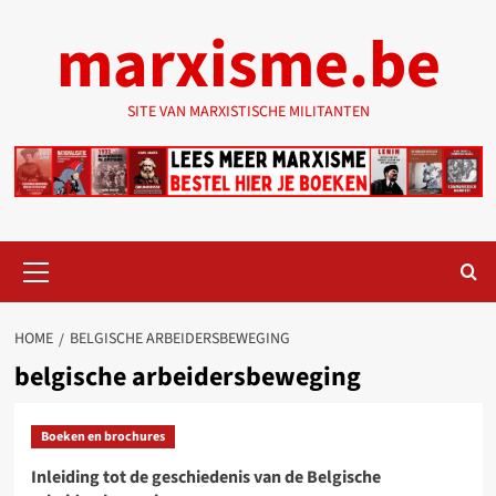
Ga
marxisme.be
naar
de
inhoud
SITE VAN MARXISTISCHE MILITANTEN
Primair
menu
HOME
BELGISCHE ARBEIDERSBEWEGING
belgische arbeidersbeweging
Boeken en brochures
Inleiding tot de geschiedenis van de Belgische