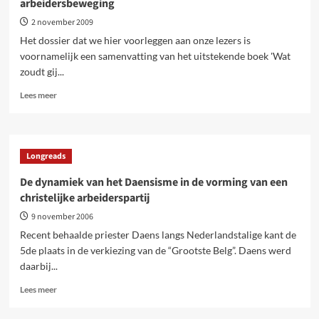
arbeidersbeweging
2 november 2009
Het dossier dat we hier voorleggen aan onze lezers is
voornamelijk een samenvatting van het uitstekende boek 'Wat
zoudt gij...
Lees
Lees meer
meer
over
Inleiding
tot
Longreads
de
geschiedenis
De dynamiek van het Daensisme in de vorming van een
van
christelijke arbeiderspartij
de
Belgische
9 november 2006
arbeidersbeweging
Recent behaalde priester Daens langs Nederlandstalige kant de
5de plaats in de verkiezing van de “Grootste Belg”. Daens werd
daarbij...
Lees
Lees meer
meer
over