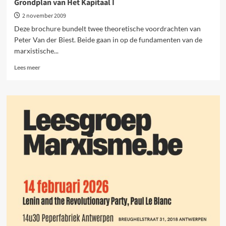
Grondplan van Het Kapitaal I
2 november 2009
Deze brochure bundelt twee theoretische voordrachten van
Peter Van der Biest. Beide gaan in op de fundamenten van de
marxistische...
Lees
Lees meer
meer
over
Over
de
arbeidswaardeleer
en
de
meerwaarde.
Grondplan
van
Het
Kapitaal
I