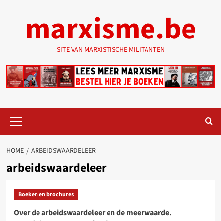
Ga
marxisme.be
naar
de
inhoud
SITE VAN MARXISTISCHE MILITANTEN
Primair
menu
HOME
ARBEIDSWAARDELEER
arbeidswaardeleer
Boeken en brochures
Over de arbeidswaardeleer en de meerwaarde.