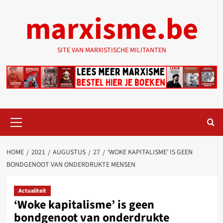
Ga
marxisme.be
naar
de
inhoud
SITE VAN MARXISTISCHE MILITANTEN
Primair
menu
HOME
2021
AUGUSTUS
27
‘WOKE KAPITALISME’ IS GEEN
BONDGENOOT VAN ONDERDRUKTE MENSEN
Actualiteit
‘Woke kapitalisme’ is geen
bondgenoot van onderdrukte