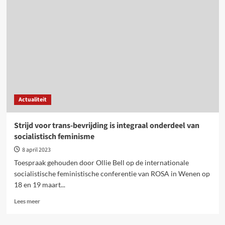
dient
om
onderdrukking
en
het
kapitalisme
te
verdedigen
Actualiteit
Strijd voor trans-bevrijding is integraal onderdeel van
socialistisch feminisme
8 april 2023
Toespraak gehouden door Ollie Bell op de internationale
socialistische feministische conferentie van ROSA in Wenen op
18 en 19 maart...
Lees
Lees meer
meer
over