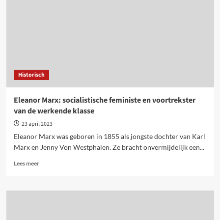
José
Carlos
Mariátegui
Historisch
Eleanor Marx: socialistische feministe en voortrekster
van de werkende klasse
23 april 2023
Eleanor Marx was geboren in 1855 als jongste dochter van Karl
Marx en Jenny Von Westphalen. Ze bracht onvermijdelijk een...
Lees
Lees meer
meer
over
Eleanor
Marx:
socialistische
feministe