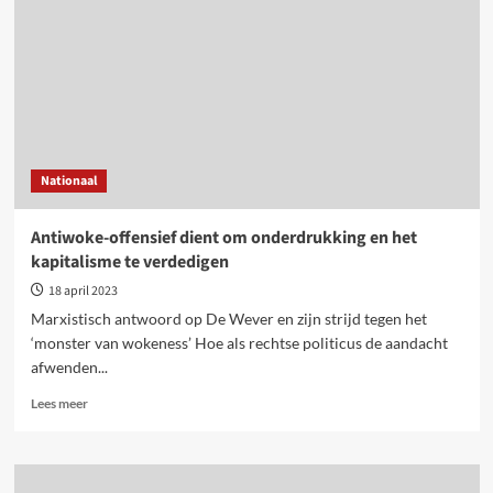
en
voortrekster
van
de
werkende
klasse
Nationaal
Antiwoke-offensief dient om onderdrukking en het
kapitalisme te verdedigen
18 april 2023
Marxistisch antwoord op De Wever en zijn strijd tegen het
‘monster van wokeness’ Hoe als rechtse politicus de aandacht
afwenden...
Lees
Lees meer
meer
over
Antiwoke-
offensief