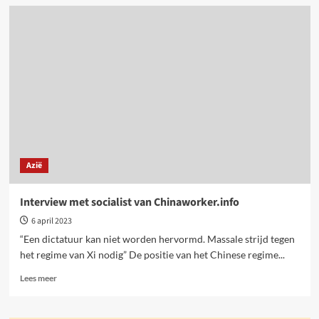
Strijd
voor
trans-
bevrijding
is
integraal
onderdeel
van
socialistisch
feminisme
Azië
Interview met socialist van Chinaworker.info
6 april 2023
“Een dictatuur kan niet worden hervormd. Massale strijd tegen
het regime van Xi nodig” De positie van het Chinese regime...
Lees
Lees meer
meer
over
Interview