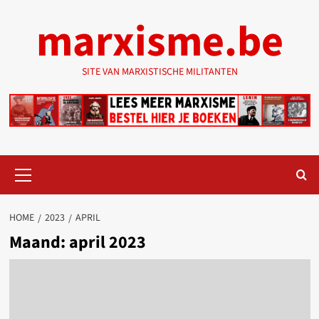
Ga
marxisme.be
naar
de
inhoud
SITE VAN MARXISTISCHE MILITANTEN
Primair
menu
HOME
2023
APRIL
Maand:
april 2023