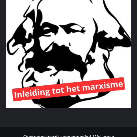
Overname wordt aangemoedigd. Wel graag