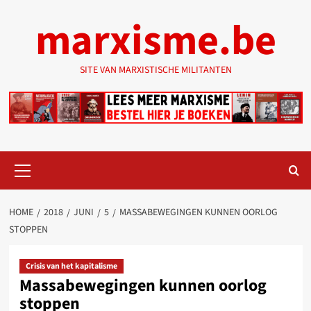
Ga
marxisme.be
naar
de
inhoud
SITE VAN MARXISTISCHE MILITANTEN
Primair
menu
HOME
2018
JUNI
5
MASSABEWEGINGEN KUNNEN OORLOG
STOPPEN
Crisis van het kapitalisme
Massabewegingen kunnen oorlog
stoppen