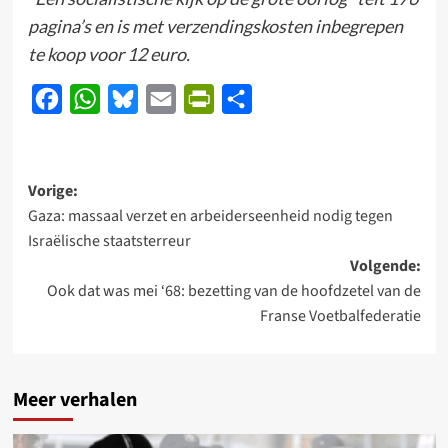
pagina’s en is met verzendingskosten inbegrepen
te koop voor 12 euro.
Facebook
WhatsApp
Bluesky
Email
PrintFriendly
Delen
Bericht
Vorige:
Gaza: massaal verzet en arbeiderseenheid nodig tegen
navigatie
Israëlische staatsterreur
Volgende:
Ook dat was mei ‘68: bezetting van de hoofdzetel van de
Franse Voetbalfederatie
Meer verhalen