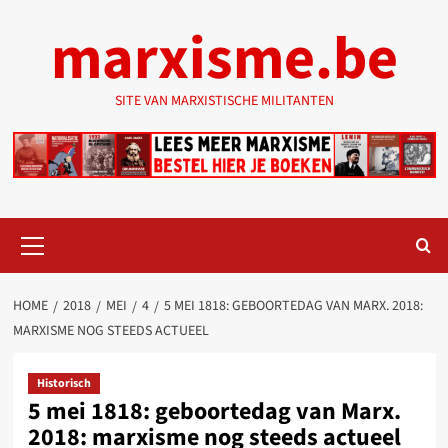
Ga
marxisme.be
naar
de
inhoud
SITE VAN MARXISTISCHE MILITANTEN
Primair
menu
HOME
2018
MEI
4
5 MEI 1818: GEBOORTEDAG VAN MARX. 2018:
MARXISME NOG STEEDS ACTUEEL
Historisch
5 mei 1818: geboortedag van Marx.
2018: marxisme nog steeds actueel