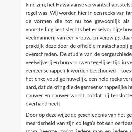
kind zijn; het Hawaïaanse verwantschapsstelsel
regel was. Wij worden hier in een reeks van fam
de vormen die tot nu toe gewoonlijk als 
voorstelling kent slechts het enkelvoudige hu
veelmannerij van één vrouw, en verzwijgt daarb
praktijk deze door de officiële maatschappi
overschreden. De studie van de oergeschied
veelwijverij en hun vrouwen tegelijkertijd in v
gemeenschappelijk worden beschouwd – toestand
het enkelvoudige huwelijk, een hele reeks ve
aard, dat de kring die de gemeenschappelijke 
nauwer en nauwer wordt, totdat hij tenslotte
overhand heeft.
Door op deze wijze de geschiedenis van het g
meerderheid van zijn collega’s tot een oerto
stam heerste, zodat iedere man en iedere 