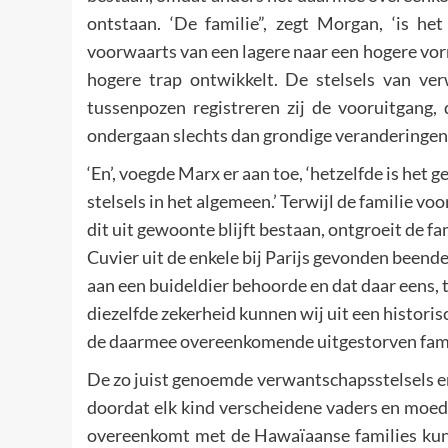
ontstaan. ‘De familie”, zegt Morgan, ‘is het
voorwaarts van een lagere naar een hogere vor
hogere trap ontwikkelt. De stelsels van ver
tussenpozen registreren zij de vooruitgang, 
ondergaan slechts dan grondige veranderingen, 
‘En’, voegde Marx er aan toe, ‘hetzelfde is het ge
stelsels in het algemeen.’ Terwijl de familie vo
dit uit gewoonte blijft bestaan, ontgroeit de f
Cuvier uit de enkele bij Parijs gevonden beend
aan een buideldier behoorde en dat daar eens,
diezelfde zekerheid kunnen wij uit een histori
de daarmee overeenkomende uitgestorven fami
De zo juist genoemde verwantschapsstelsels e
doordat elk kind verscheidene vaders en moed
overeenkomt met de Hawaïaanse families kunn