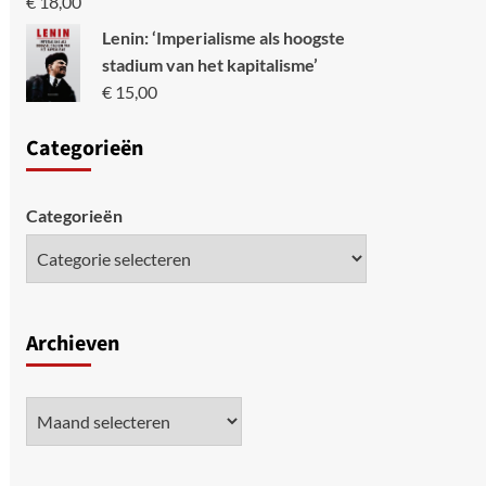
€
18,00
Lenin: ‘Imperialisme als hoogste
stadium van het kapitalisme’
€
15,00
Categori
eën
Categorieën
Archieven