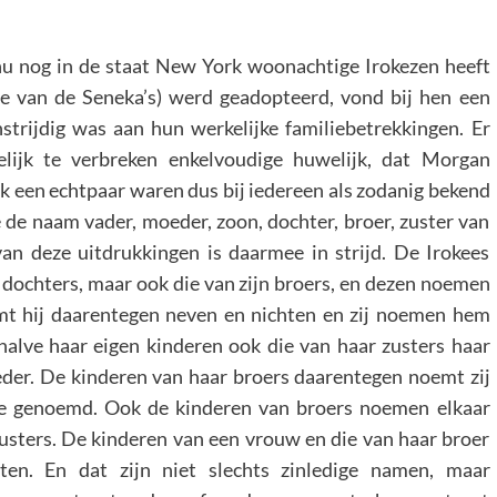
nu nog in de staat New York woonachtige Irokezen heeft
e van de Seneka’s) werd geadopteerd, vond bij hen een
strijdig was aan hun werkelijke familiebetrekkingen. Er
lijk te verbreken enkelvoudige huwelijk, dat Morgan
k een echtpaar waren dus bij iedereen als zodanig bekend
e de naam vader, moeder, zoon, dochter, broer, zuster van
van deze uitdrukkingen is daarmee in strijd. De Irokees
n dochters, maar ook die van zijn broers, en dezen noemen
mt hij daarentegen neven en nichten en zij noemen hem
lve haar eigen kinderen ook die van haar zusters haar
er. De kinderen van haar broers daarentegen noemt zij
te genoemd. Ook de kinderen van broers noemen elkaar
zusters. De kinderen van een vrouw en die van haar broer
en. En dat zijn niet slechts zinledige namen, maar