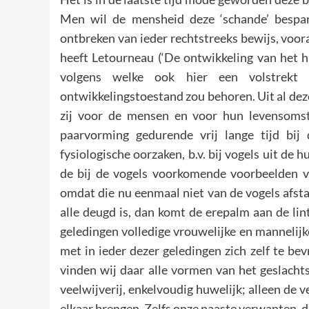
Men wil de mensheid deze ‘schande’ bespar
ontbreken van ieder rechtstreeks bewijs, voor
heeft Letourneau (‘De ontwikkeling van het huw
volgens welke ook hier een volstrekt o
ontwikkelingstoestand zou behoren. Uit al deze
zij voor de mensen en voor hun levensomst
paarvorming gedurende vrij lange tijd bij
fysiologische oorzaken, b.v. bij vogels uit de
de bij de vogels voorkomende voorbeelden 
omdat die nu eenmaal niet van de vogels af
alle deugd is, dan komt de erepalm aan de lin
geledingen volledige vrouwelijke en mannelijk
met in ieder dezer geledingen zich zelf te be
vinden wij daar alle vormen van het geslacht
veelwijverij, enkelvoudig huwelijk; alleen de
elkaar brengen. Zelfs onze naaste verwanten, de