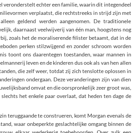
 veronderstelt echter een familie, waarin dit integendeel
ilievormen verplaatst, die rechtstreeks in strijd zijn met
alleen geldend werden aangenomen. De traditionele
welijk, daarnaast veelwijverij van één man, hoogstens nog
ij, zoals het de moraliserende filister betaamt, dat in de
j geboden perken stilzwijgend en zonder schroom worden
enis toont ons daarentegen toestanden, waar mannen in
eelmannerij leven en de kinderen dus ook als van hen allen
en, die zelf weer, totdat zij zich tenslotte oplossen in
randeringen ondergaan. Deze veranderingen zijn van dien
huwelijksband omvat en die oorspronkelijk zeer groot was,
 slechts het enkele paar overlaat, dat heden ten dage de
ezin teruggaande te construeren, komt Morgan evenals de
estand, waar onbeperkte geslachtelijke omgang binnen de
vrouw elkaar wederkerig toebehoorden. Over zulk een