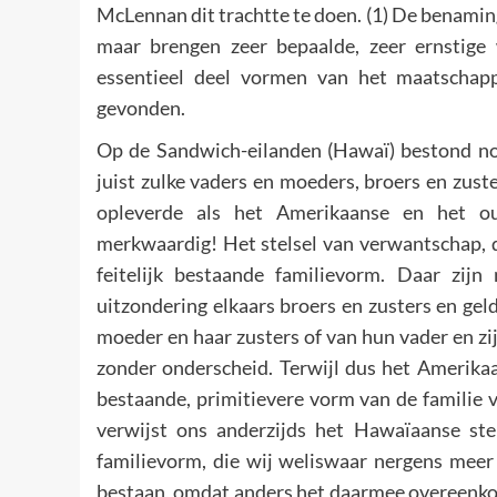
McLennan dit trachtte te doen. (1) De benaminge
maar brengen zeer bepaalde, zeer ernstige 
essentieel deel vormen van het maatschapp
gevonden.
Op de Sandwich-eilanden (Hawaï) bestond nog
juist zulke vaders en moeders, broers en zust
opleverde als het Amerikaanse en het ou
merkwaardig! Het stelsel van verwantschap, 
feitelijk bestaande familievorm. Daar zijn
uitzondering elkaars broers en zusters en gel
moeder en haar zusters of van hun vader en zi
zonder onderscheid. Terwijl dus het Amerika
bestaande, primitievere vorm van de familie v
verwijst ons anderzijds het Hawaïaanse ste
familievorm, die wij weliswaar nergens mee
bestaan, omdat anders het daarmee overeenko