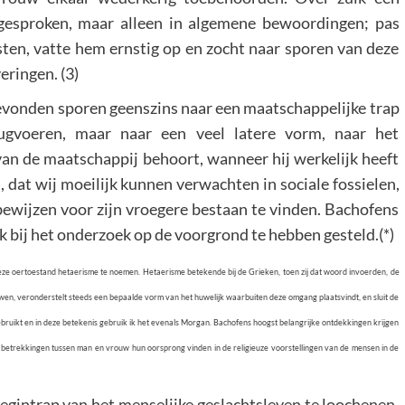
gesproken, maar alleen in algemene bewoordingen; pas
nsten, vatte hem ernstig op en zocht naar sporen van deze
eringen. (3)
vonden sporen geenszins naar een maatschappelijke trap
ugvoeren, maar naar een veel latere vorm, naar het
van de maatschappij behoort, wanneer hij werkelijk heeft
d, dat wij moeilijk kunnen verwachten in sociale fossielen,
 bewijzen voor zijn vroegere bestaan te vinden. Bachofens
tuk bij het onderzoek op de voorgrond te hebben gesteld.(*)
deze oertoestand hetaerisme te noemen. Hetaerisme betekende bij de Grieken, toen zij dat woord invoerden, de
 veronderstelt steeds een bepaalde vorm van het huwelijk waarbuiten deze omgang plaatsvindt, en sluit de
t gebruikt en in deze betekenis gebruik ik het evenals Morgan. Bachofens hoogst belangrijke ontdekkingen krijgen
tane betrekkingen tussen man en vrouw hun oorsprong vinden in de religieuze voorstellingen van de mensen in de
begintrap van het menselijke geslachtsleven te loochenen.