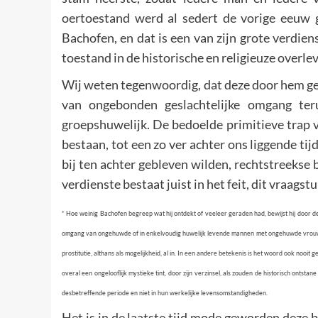
oertoestand werd al sedert de vorige eeuw 
Bachofen, en dat is een van zijn grote verdie
toestand in de historische en religieuze overlev
Wij weten tegenwoordig, dat deze door hem ge
van ongebonden geslachtelijke omgang ter
groepshuwelijk. De bedoelde primitieve trap 
bestaan, tot een zo ver achter ons liggende tij
bij ten achter gebleven wilden, rechtstreekse
verdienste bestaat juist in het feit, dit vraags
* Hoe weinig Bachofen begreep wat hij ontdekt of veeleer geraden had, bewijst hij door 
omgang van ongehuwde of in enkelvoudig huwelijk levende mannen met ongehuwde vrouwen,
prostitutie, althans als mogelijkheid, al in. In een andere betekenis is het woord ook nooi
overal een ongelooflijk mystieke tint, door zijn verzinsel, als zouden de historisch onts
desbetreffende periode en niet in hun werkelijke levensomstandigheden.
Het is in de laatste tijd mode geworden deze 