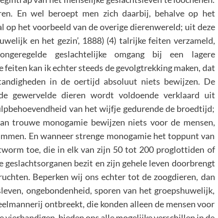
en. En wel beroept men zich daarbij, behalve op het
al op het voorbeeld van de overige dierenwereld; uit deze
elijk en het gezin’, 1888) (4) talrijke feiten verzameld,
ngeregelde geslachtelijke omgang bij een lagere
 feiten kan ik echter steeds de gevolgtrekking maken, dat
andigheden in de oertijd absoluut niets bewijzen. De
 de gewervelde dieren wordt voldoende verklaard uit
 hulpbehoevendheid van het wijfje gedurende de broedtijd;
van trouwe monogamie bewijzen niets voor de mensen,
stammen. En wanneer strenge monogamie het toppunt van
tworm toe, die in elk van zijn 50 tot 200 proglottiden of
e geslachtsorganen bezit en zijn gehele leven doorbrengt
vruchten. Beperken wij ons echter tot de zoogdieren, dan
sleven, ongebondenheid, sporen van het groepshuwelijk,
 veelmannerij ontbreekt, die konden alleen de mensen voor
 vierhandigen, bieden ons alle mogelijke verschillen in de