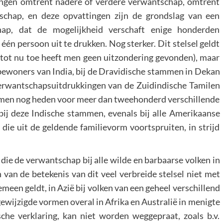
ingen omtrent nadere of verdere verwantschap, omtrent
tschap, en deze opvattingen zijn de grondslag van een
chap, dat de mogelijkheid verschaft enige honderden
én persoon uit te drukken. Nog sterker. Dit stelsel geldt
n (tot nu toe heeft men geen uitzondering gevonden), maar
 bewoners van India, bij de Dravidische stammen in Dekan
erwantschapsuitdrukkingen van de Zuidindische Tamilen
omen nog heden voor meer dan tweehonderd verschillende
ij deze Indische stammen, evenals bij alle Amerikaanse
die uit de geldende familievorm voortspruiten, in strijd
, die de verwantschap bij alle wilde en barbaarse volken in
 van de betekenis van dit veel verbreide stelsel niet met
emeen geldt, in Azië bij volken van een geheel verschillend
ewijzigde vormen overal in Afrika en Australië in menigte
sche verklaring, kan niet worden weggepraat, zoals b.v.