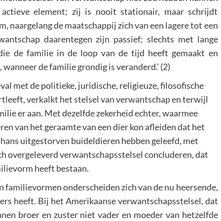
 actieve element; zij is nooit stationair, maar schrijdt
m, naargelang de maatschappij zich van een lagere tot een
wantschap daarentegen zijn passief; slechts met lange
die de familie in de loop van de tijd heeft gemaakt en
wanneer de familie grondig is veranderd.’ (2)
val met de politieke, juridische, religieuze, filosofische
ortleeft, verkalkt het stelsel van verwantschap en terwijl
amilie er aan. Met dezelfde zekerheid echter, waarmee
eren van het geraamte van een dier kon afleiden dat het
 thans uitgestorven buideldieren hebben geleefd, met
sch overgeleverd verwantschapsstelsel concluderen, dat
lievorm heeft bestaan.
n familievormen onderscheiden zich van de nu heersende,
ers heeft. Bij het Amerikaanse verwantschapsstelsel, dat
en broer en zuster niet vader en moeder van hetzelfde