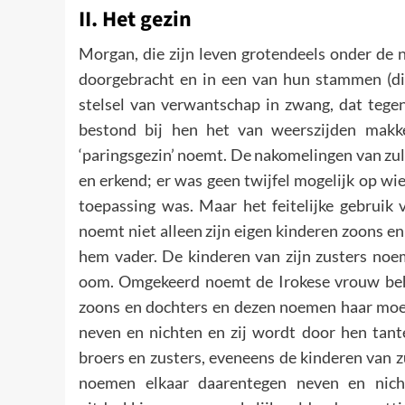
II. Het gezin
Morgan, die zijn leven grotendeels onder de 
doorgebracht en in een van hun stammen (di
stelsel van verwantschap in zwang, dat tegen
bestond bij hen het van weerszijden makke
‘paringsgezin’ noemt. De nakomelingen van zul
en erkend; er was geen twijfel mogelijk op wi
toepassing was. Maar het feitelijke gebruik 
noemt niet alleen zijn eigen kinderen zoons e
hem vader. De kinderen van zijn zusters noe
oom. Omgekeerd noemt de Irokese vrouw beha
zoons en dochters en dezen noemen haar moed
neven en nichten en zij wordt door hen tan
broers en zusters, eveneens de kinderen van 
noemen elkaar daarentegen neven en nicht