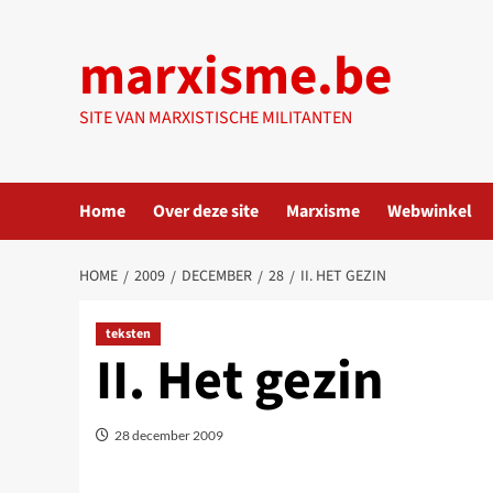
Ga
naar
marxisme.be
de
inhoud
SITE VAN MARXISTISCHE MILITANTEN
Home
Over deze site
Marxisme
Webwinkel
HOME
2009
DECEMBER
28
II. HET GEZIN
teksten
II. Het gezin
28 december 2009