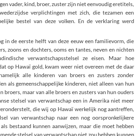
n vader, kind, broer, zuster zijn niet eenvoudig eretitels,
wederzijdse verplichtingen met zich, die tezamen een
elijke bestel van deze volken. En de verklaring werd
 in de eerste helft van deze eeuw een familievorm, die
ers, zoons en dochters, ooms en tantes, neven en nichten
dindische verwantschapsstelsel ze eisen. Maar hoe
dat op Hawaï gold, kwam weer niet overeen met de daar
 namelijk alle kinderen van broers en zusters zonder
den als gemeenschappelijke kinderen, niet alleen van hun
jn broers, maar van alle broers en zusters van hun ouders
anse stelsel van verwantschap een in Amerika niet meer
eronderstelt, die wij op Hawaï werkelijk nog aantreffen,
lsel van verwantschap naar een nog oorspronkelijkere
r als bestaand kunnen aanwijzen, maar die moet hebben
mende stelsel van verwantschap niet zou hebben kunnen