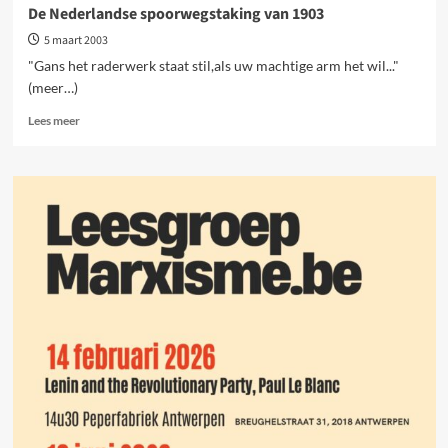
niet
De Nederlandse spoorwegstaking van 1903
te
5 maart 2003
verzoenen
"Gans het raderwerk staat stil,als uw machtige arm het wil..."
(meer…)
Lees
Lees meer
meer
over
De
Nederlandse
spoorwegstaking
van
1903