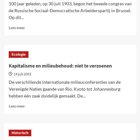
100 jaar geleden, op 30 juli 1903, begon het tweede congres van
de Russische Sociaal-Democratische Arbeiderspartij in Brussel.
Op dit...
Lees
Lees meer
meer
over
100
jaar
Ecologie
geleden:
de
Kapitalisme en milieubehoud: niet te verzoenen
splitsing
14 juli 2003
tussen
Bolsjewieken
De verschillende internationale milieuconferenties van de
en
Verenigde Naties gaande van Rio, Kyoto tot Johannesburg
Mensjewieken
hebben één zaak duidelijk gemaakt. De...
Lees
Lees meer
meer
over
Kapitalisme
en
Historisch
milieubehoud: