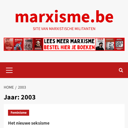
Ga
marxisme.be
naar
de
inhoud
SITE VAN MARXISTISCHE MILITANTEN
Primair
menu
HOME
2003
Jaar:
2003
Feminisme
Het nieuwe seksisme