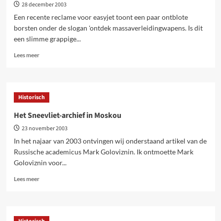
28 december 2003
Een recente reclame voor easyjet toont een paar ontblote
borsten onder de slogan 'ontdek massaverleidingwapens. Is dit
een slimme grappige...
Lees
Lees meer
meer
over
Het
nieuwe
Historisch
seksisme
Het Sneevliet-archief in Moskou
23 november 2003
In het najaar van 2003 ontvingen wij onderstaand artikel van de
Russische academicus Mark Goloviznin. Ik ontmoette Mark
Goloviznin voor...
Lees
Lees meer
meer
over
Het
Sneevliet-