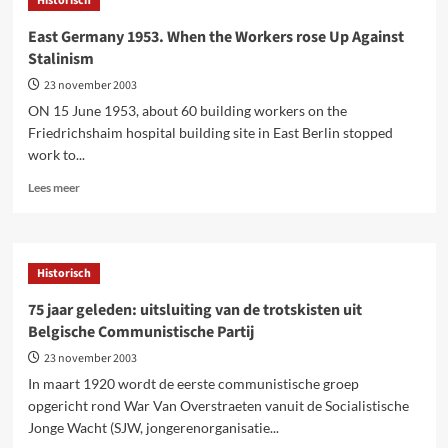
Historisch
archief
in
East Germany 1953. When the Workers rose Up Against
Moskou
Stalinism
23 november 2003
ON 15 June 1953, about 60 building workers on the
Friedrichshaim hospital building site in East Berlin stopped
work to...
Lees
Lees meer
meer
over
East
Germany
Historisch
1953.
When
75 jaar geleden: uitsluiting van de trotskisten uit
the
Belgische Communistische Partij
Workers
rose
23 november 2003
Up
In maart 1920 wordt de eerste communistische groep
Against
opgericht rond War Van Overstraeten vanuit de Socialistische
Stalinism
Jonge Wacht (SJW, jongerenorganisatie...