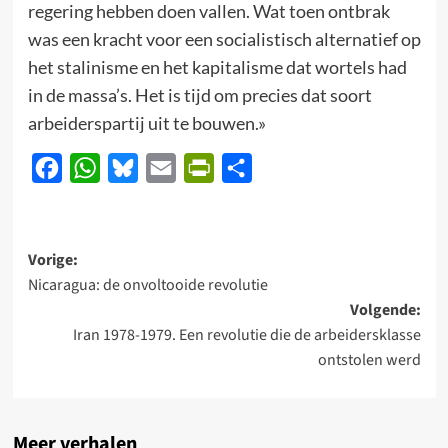
regering hebben doen vallen. Wat toen ontbrak
was een kracht voor een socialistisch alternatief op
het stalinisme en het kapitalisme dat wortels had
in de massa’s. Het is tijd om precies dat soort
arbeiderspartij uit te bouwen.»
Facebook
WhatsApp
Bluesky
Email
PrintFriendly
Delen
Bericht
Vorige:
Nicaragua: de onvoltooide revolutie
navigatie
Volgende:
Iran 1978-1979. Een revolutie die de arbeidersklasse
ontstolen werd
Meer verhalen