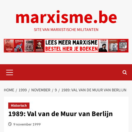
Ga
marxisme.be
naar
de
inhoud
SITE VAN MARXISTISCHE MILITANTEN
Primair
menu
HOME
1999
NOVEMBER
9
1989: VAL VAN DE MUUR VAN BERLIJN
Historisch
1989: Val van de Muur van Berlijn
9 november 1999