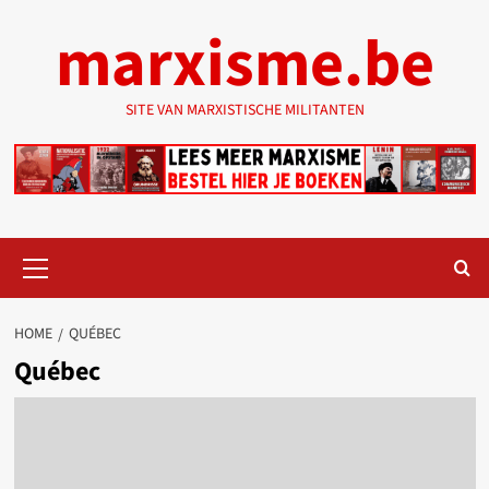
Ga
marxisme.be
naar
de
inhoud
SITE VAN MARXISTISCHE MILITANTEN
Primair
menu
HOME
QUÉBEC
Québec