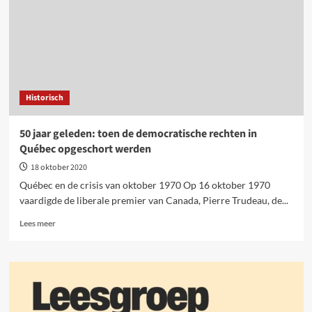
Historisch
50 jaar geleden: toen de democratische rechten in
Québec opgeschort werden
18 oktober 2020
Québec en de crisis van oktober 1970 Op 16 oktober 1970
vaardigde de liberale premier van Canada, Pierre Trudeau, de...
Lees
Lees meer
meer
over
50
jaar
geleden:
toen