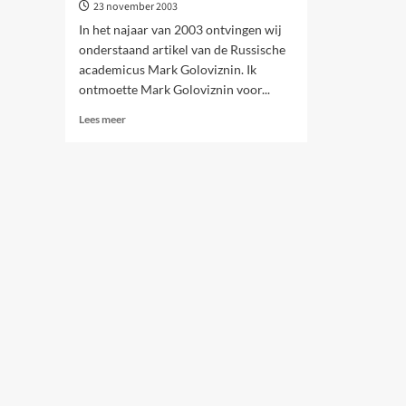
23 november 2003
In het najaar van 2003 ontvingen wij
onderstaand artikel van de Russische
academicus Mark Goloviznin. Ik
ontmoette Mark Goloviznin voor...
Lees
Lees meer
meer
over
Het
Sneevliet-
archief
in
Moskou