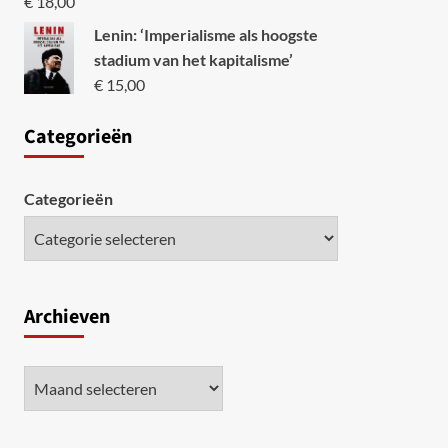
€
18,00
Lenin: ‘Imperialisme als hoogste
stadium van het kapitalisme’
€
15,00
Categori
eën
Categorieën
Archieven