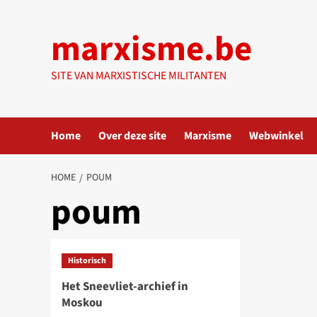
Ga
naar
marxisme.be
de
inhoud
SITE VAN MARXISTISCHE MILITANTEN
Home
Over deze site
Marxisme
Webwinkel
HOME
POUM
poum
Historisch
Het Sneevliet-archief in
Moskou