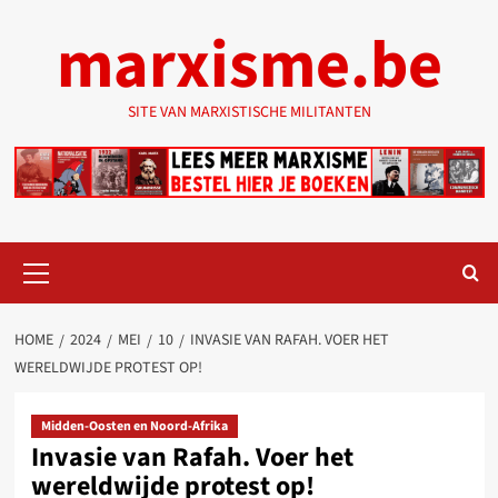
Ga
marxisme.be
naar
de
inhoud
SITE VAN MARXISTISCHE MILITANTEN
Primair
menu
HOME
2024
MEI
10
INVASIE VAN RAFAH. VOER HET
WERELDWIJDE PROTEST OP!
Midden-Oosten en Noord-Afrika
Invasie van Rafah. Voer het
wereldwijde protest op!