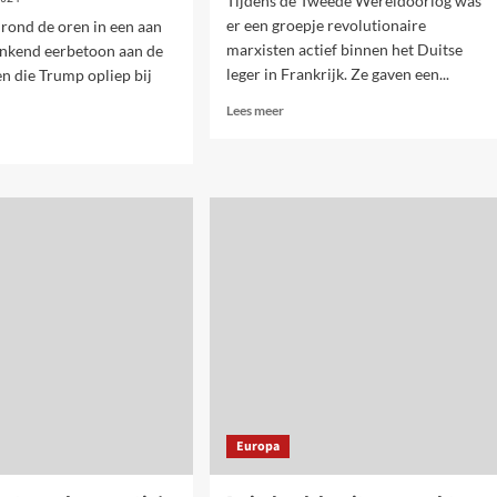
Tijdens de Tweede Wereldoorlog was
er een groepje revolutionaire
rond de oren in een aan
marxisten actief binnen het Duitse
nkend eerbetoon aan de
leger in Frankrijk. Ze gaven een...
n die Trump opliep bij
Lees
Lees meer
meer
over
Opmerkelijk
verzetspamflet
ikaanse
uit
ezingen:
WO2
rkingen
voor
het
eerst
ste
volledig
d’
opgedoken
erk
rde
Europa