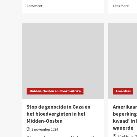
Lees
Lees
Lees meer
Lees meer
meer
meer
over
over
Hoe
Cyber
migratie
10
een
stap
bepalend
om
thema
te
is
begr
geworden
en
in
teru
Duitsland
te
vech
Midden-Oosten en Noord-Afrika
Amerikas
Stop de genocide in Gaza en
Amerikaan
het bloedvergieten in het
beperking
Midden-Oosten
kwaad’ in 
wanorde
3 november 2024
30 oktober 