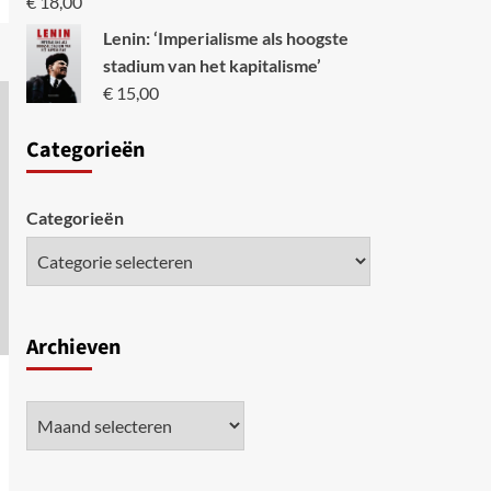
€
18,00
Lenin: ‘Imperialisme als hoogste
stadium van het kapitalisme’
€
15,00
Categori
eën
Categorieën
Archieven