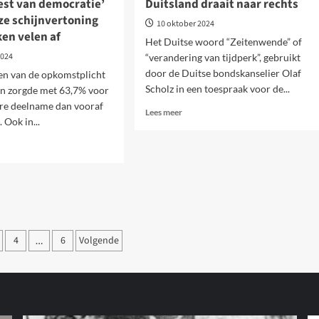
eest van democratie’
Duitsland draait naar rechts
ze schijnvertoning
10 oktober 2024
en velen af
Het Duitse woord “Zeitenwende” of
2024
“verandering van tijdperk”, gebruikt
door de Duitse bondskanselier Olaf
en van de opkomstplicht
Scholz in een toespraak voor de...
en zorgde met 63,7% voor
ere deelname dan vooraf
Lees
Lees meer
Ook in...
meer
over
Duitsland
draait
naar
rechts
t
ten
cratie’
4
6
Volgende
…
udsloze
ring
jnvertoning
t,
n
n