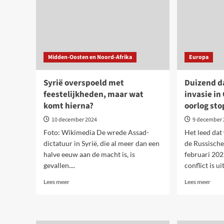
Midden-Oosten en Noord-Afrika
Europa
Syrië overspoeld met
Duizend d
feestelijkheden, maar wat
invasie in
komt hierna?
oorlog st
10 december 2024
9 december 
Foto: Wikimedia De wrede Assad-
Het leed dat
dictatuur in Syrië, die al meer dan een
de Russische
halve eeuw aan de macht is, is
februari 20
gevallen....
conflict is uit
Lees
Lees
Lees meer
Lees meer
meer
meer
over
over
Syrië
Duiz
overspoeld
dage