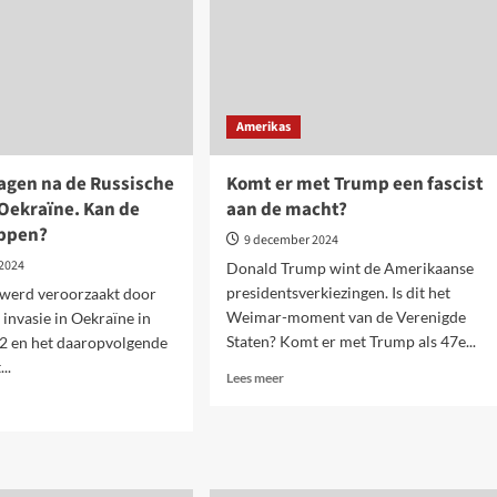
Amerikas
agen na de Russische
Komt er met Trump een fascist
 Oekraïne. Kan de
aan de macht?
oppen?
9 december 2024
2024
Donald Trump wint de Amerikaanse
presidentsverkiezingen. Is dit het
 werd veroorzaakt door
Weimar-moment van de Verenigde
 invasie in Oekraïne in
Staten? Komt er met Trump als 47e...
22 en het daaropvolgende
...
Lees
Lees meer
meer
over
Komt
er
end
met
n