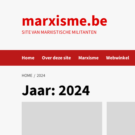
Ga
naar
marxisme.be
de
inhoud
SITE VAN MARXISTISCHE MILITANTEN
Home
Over deze site
Marxisme
Webwinkel
HOME
2024
Jaar:
2024