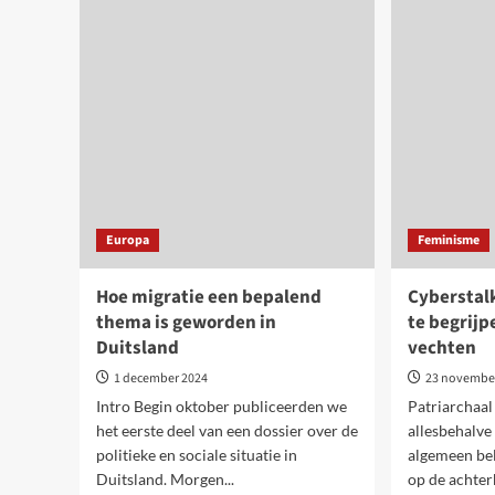
met
na
feestelijkheden,
de
maar
Russ
wat
invas
komt
in
hierna?
Oekr
Kan
de
oorl
stop
Europa
Feminisme
Hoe migratie een bepalend
Cyberstal
thema is geworden in
te begrijp
Duitsland
vechten
1 december 2024
23 novembe
Intro Begin oktober publiceerden we
Patriarchaal
het eerste deel van een dossier over de
allesbehalve 
politieke en sociale situatie in
algemeen bel
Duitsland. Morgen...
op de achterk