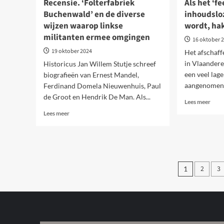
Recensie. ‘Folterfabriek
Als het ‘f
Buchenwald’ en de diverse
inhoudslo
wijzen waarop linkse
wordt, hak
militanten ermee omgingen
16 oktober 
19 oktober 2024
Het afschaff
in Vlaander
Historicus Jan Willem Stutje schreef
een veel lag
biografieën van Ernest Mandel,
aangenomen. 
Ferdinand Domela Nieuwenhuis, Paul
de Groot en Hendrik De Man. Als...
Lees
Lees meer
meer
Lees
Lees meer
over
meer
Als
over
het
Recensie.
‘fees
‘Folterfabriek
van
Buchenwald’
Berich
demo
2
3
1
en
inho
de
pagine
schi
diverse
word
wijzen
hake
waarop
vele
linkse
af