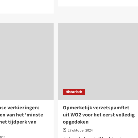
meer
over
Libanon.
Netanyahu
stalking,
exporteert
het
pen
bloedbad
ijpen
g
ten
Historisch
se verkiezingen:
Opmerkelijk verzetspamflet
en van het ‘minste
uit WO2 voor het eerst volledig
het tijdperk van
opgedoken
27 oktober 2024
2024