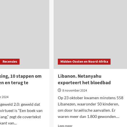
Trump
een
fascist
ische
aan
ie
de
macht?
aïne.
og
pen?
Recensies
Midden-Oosten en Noord-Afrika
king, 10 stappen om
Libanon. Netanyahu
en en terug te
exporteert het bloedbad
8 november 2024
r 2024
Op 23 oktober kwamen minstens 558
Libanezen, waaronder 50 kinderen,
 geweld 2.0: geweld dat
om door Israëlische aanvallen. Er
virtueel is “Een boek van
waren meer dan 1.800 gewonden....
ang,” zegt de covertekst
ant van...
Lees
Lees meer