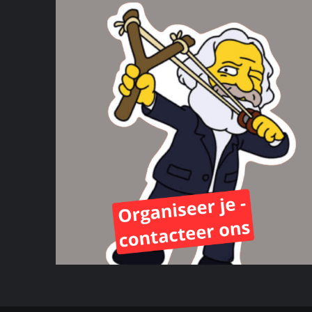
militanten
ermee
omgingen