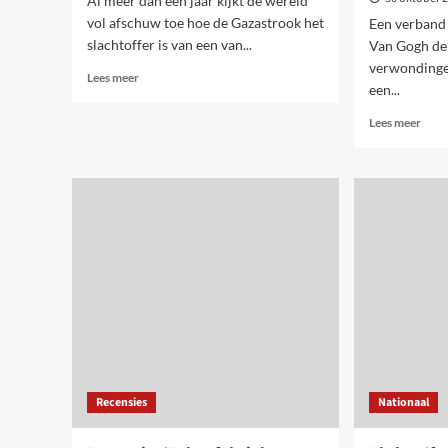
Al meer dan een jaar kijkt de wereld
vol afschuw toe hoe de Gazastrook het
Een verband 
slachtoffer is van een van...
Van Gogh de
verwondinge
Lees
Lees meer
een...
meer
over
Lees
Lees meer
Stop
meer
de
over
genocide
Amer
in
verki
Gaza
bepe
en
van
het
het
bloedvergieten
‘min
in
kwaa
het
in
Midden-
het
Oosten
tijdp
van
wano
Recensies
Nationaal