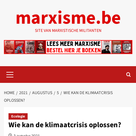
Ga
marxisme.be
naar
de
inhoud
SITE VAN MARXISTISCHE MILITANTEN
Primair
menu
HOME
2021
AUGUSTUS
5
WIE KAN DE KLIMAATCRISIS
OPLOSSEN?
Ecologie
Wie kan de klimaatcrisis oplossen?
5 augustus 2021