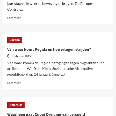
het
jaar stagnatie weer in beweging te krijgen. De Europese
voorgerecht,
Centrale...
de
beweging
Lees
Lees meer
uitbouwen
meer
zal
over
cruciaal
ECB
worden!
draait
Europa
geldkraan
open.
Van waar komt Pegida en hoe ertegen strijden?
Wanhopige
1 februari 2015
poging
om
Van waar komen de Pegida-betogingen tegen migranten? Een
economie
artikel door Wolfram Klein, Sozialistische Alternative,
in
gepubliceerd op 14 januari. (meer…)
beweging
te
Lees
Lees meer
krijgen
meer
over
Van
waar
Amerikas
komt
Pegida
Waarheen gaat Cuba? Dreiging van versneld