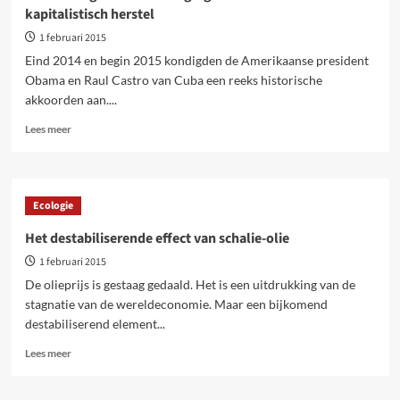
en
kapitalistisch herstel
hoe
ertegen
1 februari 2015
strijden?
Eind 2014 en begin 2015 kondigden de Amerikaanse president
Obama en Raul Castro van Cuba een reeks historische
akkoorden aan....
Lees
Lees meer
meer
over
Waarheen
gaat
Ecologie
Cuba?
Dreiging
Het destabiliserende effect van schalie-olie
van
1 februari 2015
versneld
kapitalistisch
De olieprijs is gestaag gedaald. Het is een uitdrukking van de
herstel
stagnatie van de wereldeconomie. Maar een bijkomend
destabiliserend element...
Lees
Lees meer
meer
over