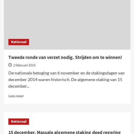
Nationaal
Tweede ronde van verzet nodig. Strijden om te winnen!
1 februari 2015
De nationale betoging van 6 november en de stakingsdagen van
december 2014 waren historisch. De algemene staking van 15
december...
Lees
Lees meer
meer
over
Tweede
ronde
Nationaal
van
verzet
15 december. Massale algemene staking deed regering