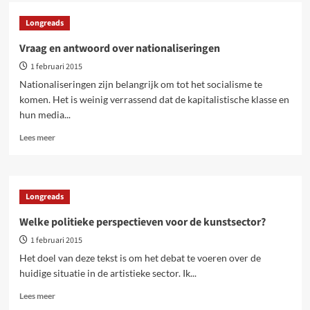
Het
destabiliserende
Longreads
effect
van
Vraag en antwoord over nationaliseringen
schalie-
1 februari 2015
olie
Nationaliseringen zijn belangrijk om tot het socialisme te
komen. Het is weinig verrassend dat de kapitalistische klasse en
hun media...
Lees
Lees meer
meer
over
Vraag
en
Longreads
antwoord
over
Welke politieke perspectieven voor de kunstsector?
nationaliseringen
1 februari 2015
Het doel van deze tekst is om het debat te voeren over de
huidige situatie in de artistieke sector. Ik...
Lees
Lees meer
meer