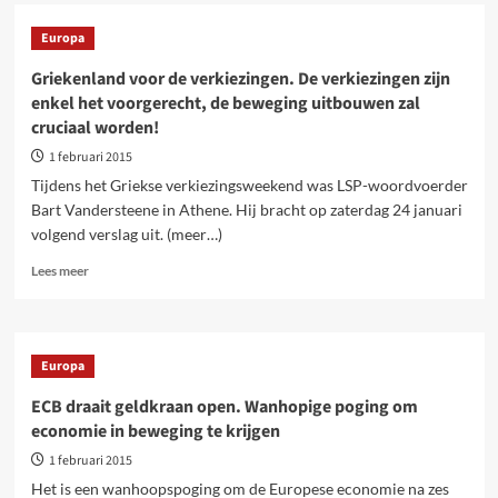
Griekenland
na
Europa
de
verkiezingen
Griekenland voor de verkiezingen. De verkiezingen zijn
enkel het voorgerecht, de beweging uitbouwen zal
cruciaal worden!
1 februari 2015
Tijdens het Griekse verkiezingsweekend was LSP-woordvoerder
Bart Vandersteene in Athene. Hij bracht op zaterdag 24 januari
volgend verslag uit. (meer…)
Lees
Lees meer
meer
over
Griekenland
voor
Europa
de
verkiezingen.
ECB draait geldkraan open. Wanhopige poging om
De
economie in beweging te krijgen
verkiezingen
zijn
1 februari 2015
enkel
Het is een wanhoopspoging om de Europese economie na zes