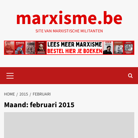
Ga
marxisme.be
naar
de
inhoud
SITE VAN MARXISTISCHE MILITANTEN
Primair
menu
HOME
2015
FEBRUARI
Maand:
februari 2015