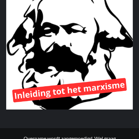
Overname wordt aangemoedigd. Wel graag