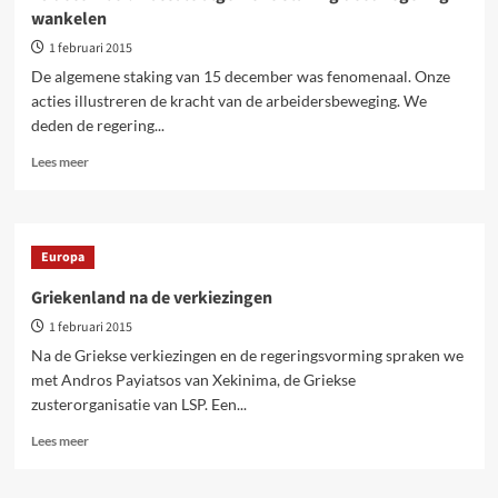
nodig.
wankelen
Strijden
om
1 februari 2015
te
De algemene staking van 15 december was fenomenaal. Onze
winnen!
acties illustreren de kracht van de arbeidersbeweging. We
deden de regering...
Lees
Lees meer
meer
over
15
december.
Europa
Massale
algemene
Griekenland na de verkiezingen
staking
1 februari 2015
deed
regering
Na de Griekse verkiezingen en de regeringsvorming spraken we
wankelen
met Andros Payiatsos van Xekinima, de Griekse
zusterorganisatie van LSP. Een...
Lees
Lees meer
meer
over