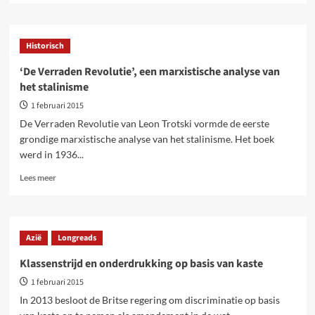
over
Welke
politieke
Historisch
perspectieven
voor
‘De Verraden Revolutie’, een marxistische analyse van
de
het stalinisme
kunstsector?
1 februari 2015
De Verraden Revolutie van Leon Trotski vormde de eerste
grondige marxistische analyse van het stalinisme. Het boek
werd in 1936...
Lees
Lees meer
meer
over
‘De
Verraden
Azië
Longreads
Revolutie’,
een
Klassenstrijd en onderdrukking op basis van kaste
marxistische
1 februari 2015
analyse
van
In 2013 besloot de Britse regering om discriminatie op basis
het