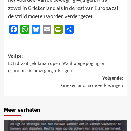
zowel in Griekenland als in de rest van Europa zal
de strijd moeten worden verder gezet.
Facebook
WhatsApp
Bluesky
Email
PrintFriendly
Delen
Bericht
Vorige:
ECB draait geldkraan open. Wanhopige poging om
navigatie
economie in beweging te krijgen
Volgende:
Griekenland na de verkiezingen
Meer verhalen