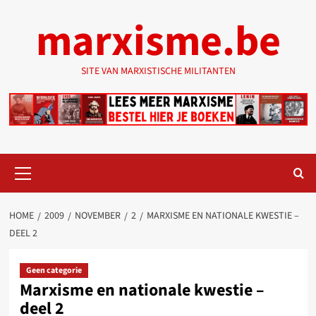
Ga
marxisme.be
naar
de
inhoud
SITE VAN MARXISTISCHE MILITANTEN
Primair
menu
HOME
2009
NOVEMBER
2
MARXISME EN NATIONALE KWESTIE –
DEEL 2
Geen categorie
Marxisme en nationale kwestie –
deel 2