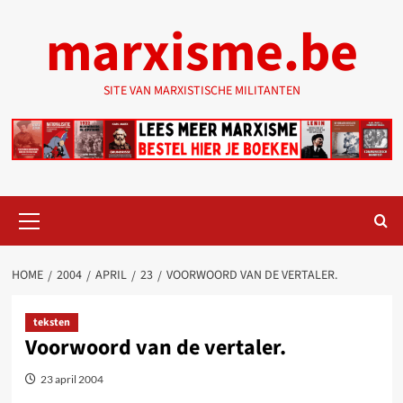
Ga
marxisme.be
naar
de
inhoud
SITE VAN MARXISTISCHE MILITANTEN
Primair
menu
HOME
2004
APRIL
23
VOORWOORD VAN DE VERTALER.
teksten
Voorwoord van de vertaler.
23 april 2004