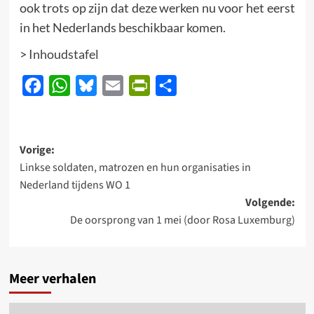
ook trots op zijn dat deze werken nu voor het eerst
in het Nederlands beschikbaar komen.
>
Inhoudstafel
Facebook
WhatsApp
Bluesky
Email
PrintFriendly
Delen
Bericht
Vorige:
Linkse soldaten, matrozen en hun organisaties in
navigatie
Nederland tijdens WO 1
Volgende:
De oorsprong van 1 mei (door Rosa Luxemburg)
Meer verhalen