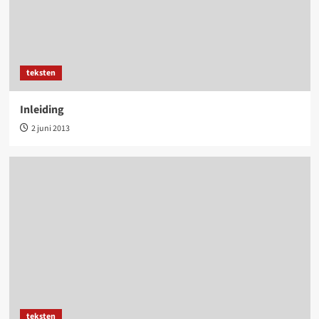
teksten
Inleiding
2 juni 2013
teksten