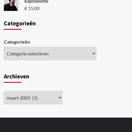
kapitalisme’
€
15,00
Categori
eën
Categorieën
Archieven