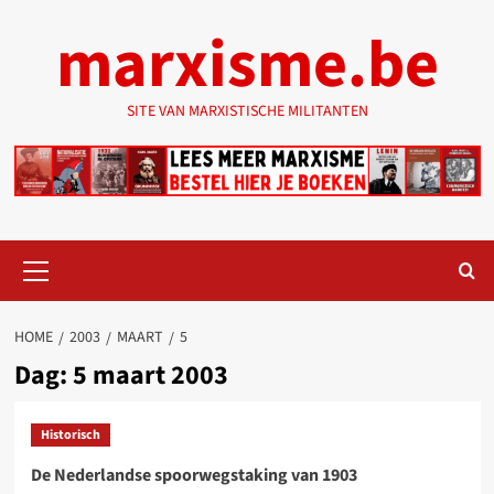
Ga
marxisme.be
naar
de
inhoud
SITE VAN MARXISTISCHE MILITANTEN
Primair
menu
HOME
2003
MAART
5
Dag:
5 maart 2003
Historisch
De Nederlandse spoorwegstaking van 1903