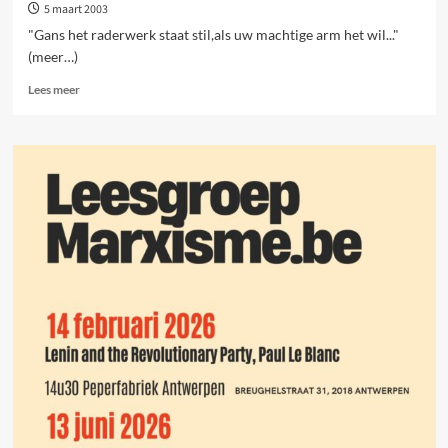
5 maart 2003
"Gans het raderwerk staat stil,als uw machtige arm het wil..."
(meer…)
Lees
Lees meer
meer
over
De
Nederlandse
spoorwegstaking
van
1903