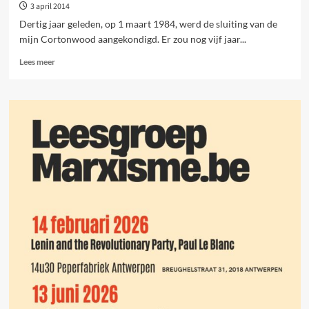
3 april 2014
Dertig jaar geleden, op 1 maart 1984, werd de sluiting van de
mijn Cortonwood aangekondigd. Er zou nog vijf jaar...
Lees
Lees meer
meer
over
30
jaar
na
de
Britse
mijnwerkersstaking