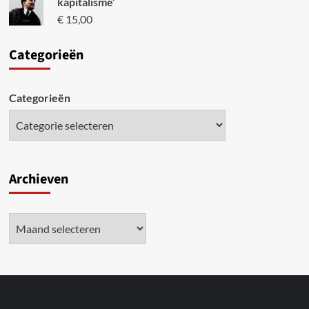
kapitalisme’
€
15,00
Categori
eën
Categorieën
Archieven