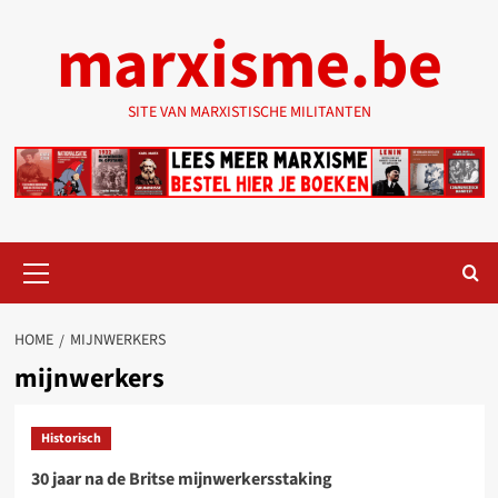
Ga
marxisme.be
naar
de
inhoud
SITE VAN MARXISTISCHE MILITANTEN
Primair
menu
HOME
MIJNWERKERS
mijnwerkers
Historisch
30 jaar na de Britse mijnwerkersstaking