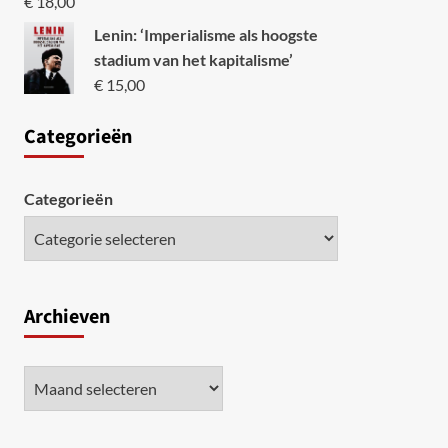
€
18,00
Lenin: ‘Imperialisme als hoogste
stadium van het kapitalisme’
€
15,00
Categori
eën
Categorieën
Archieven