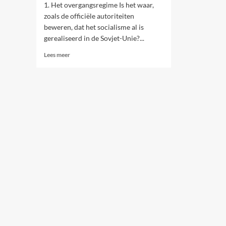
1. Het overgangsregime Is het waar,
zoals de officiële autoriteiten
beweren, dat het socialisme al is
gerealiseerd in de Sovjet-Unie?...
Lees
Lees meer
meer
over
3.
SOCIALISME
EN
DE
STAAT