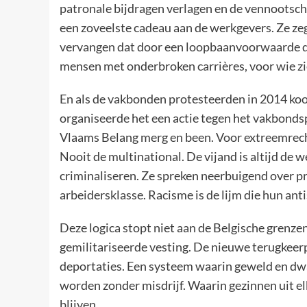
patronale bijdragen verlagen en de vennootscha
een zoveelste cadeau aan de werkgevers. Ze zeg
vervangen dat door een loopbaanvoorwaarde di
mensen met onderbroken carrières, voor wie z
En als de vakbonden protesteerden in 2014 ko
organiseerde het een actie tegen het vakbonds
Vlaams Belang merg en been. Voor extreemrechts
Nooit de multinational. De vijand is altijd de 
criminaliseren. Ze spreken neerbuigend over pr
arbeidersklasse. Racisme is de lijm die hun an
Deze logica stopt niet aan de Belgische grenz
gemilitariseerde vesting. De nieuwe terugkeerp
deportaties. Een systeem waarin geweld en d
worden zonder misdrijf. Waarin gezinnen uit e
blijven.