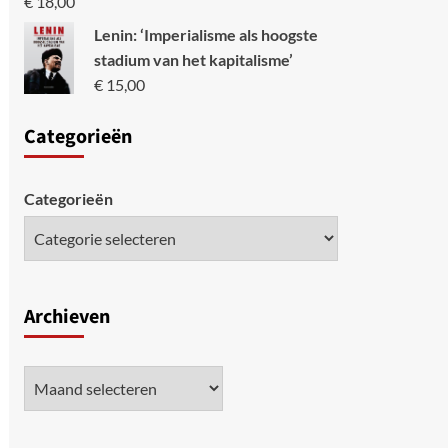
€
18,00
Lenin: ‘Imperialisme als hoogste
stadium van het kapitalisme’
€
15,00
Categori
eën
Categorieën
Archieven