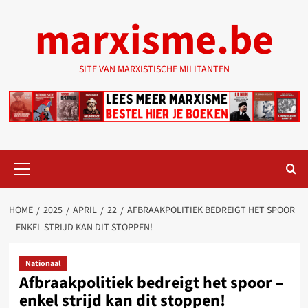
Ga
marxisme.be
naar
de
inhoud
SITE VAN MARXISTISCHE MILITANTEN
Primair
menu
HOME
2025
APRIL
22
AFBRAAKPOLITIEK BEDREIGT HET SPOOR
– ENKEL STRIJD KAN DIT STOPPEN!
Nationaal
Afbraakpolitiek bedreigt het spoor –
enkel strijd kan dit stoppen!