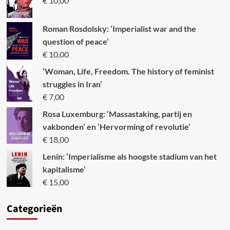
€
10,00
Roman Rosdolsky: ‘Imperialist war and the
question of peace’
€
10,00
‘Woman, Life, Freedom. The history of feminist
struggles in Iran’
€
7,00
Rosa Luxemburg: ‘Massastaking, partij en
vakbonden’ en ‘Hervorming of revolutie’
€
18,00
Lenin: ‘Imperialisme als hoogste stadium van het
kapitalisme’
€
15,00
Categori
eën