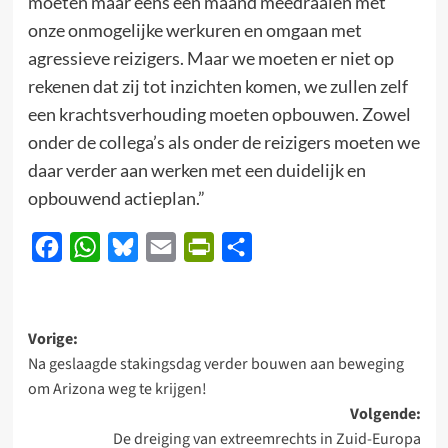
moeten maar eens een maand meedraaien met
onze onmogelijke werkuren en omgaan met
agressieve reizigers. Maar we moeten er niet op
rekenen dat zij tot inzichten komen, we zullen zelf
een krachtsverhouding moeten opbouwen. Zowel
onder de collega’s als onder de reizigers moeten we
daar verder aan werken met een duidelijk en
opbouwend actieplan.”
Facebook
WhatsApp
Bluesky
Email
PrintFriendly
Delen
Bericht
Vorige:
Na geslaagde stakingsdag verder bouwen aan beweging
navigatie
om Arizona weg te krijgen!
Volgende:
De dreiging van extreemrechts in Zuid-Europa