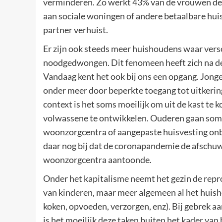
verminderen. Zo werkt 43% van de vrouwen dee
aan sociale woningen of andere betaalbare hui
partner verhuist.
Er zijn ook steeds meer huishoudens waar vers
noodgedwongen. Dit fenomeen heeft zich na de
Vandaag kent het ook bij ons een opgang. Jong
onder meer door beperkte toegang tot uitkering
context is het soms moeilijk om uit de kast te 
volwassene te ontwikkelen. Ouderen gaan som
woonzorgcentra of aangepaste huisvesting onbe
daar nog bij dat de coronapandemie de afschuw
woonzorgcentra aantoonde.
Onder het kapitalisme neemt het gezin de repro
van kinderen, maar meer algemeen al het huis
koken, opvoeden, verzorgen, enz). Bij gebrek 
is het moeilijk deze taken buiten het kader van h