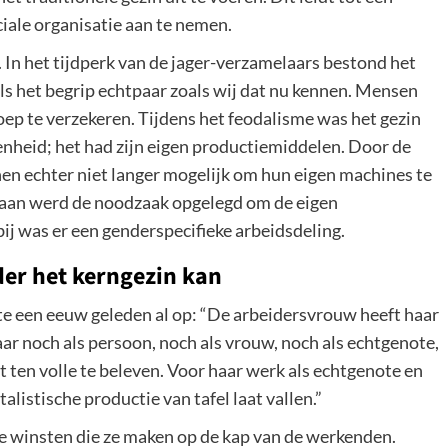
iale organisatie aan te nemen.
. In het tijdperk van de jager-verzamelaars bestond het
als het begrip echtpaar zoals wij dat nu kennen. Mensen
oep te verzekeren. Tijdens het feodalisme was het gezin
enheid; het had zijn eigen productiemiddelen. Door de
en echter niet langer mogelijk om hun eigen machines te
k aan werd de noodzaak opgelegd om de eigen
ij was er een genderspecifieke arbeidsdeling.
er het kerngezin kan
te een eeuw geleden al op: “De arbeidersvrouw heeft haar
 noch als persoon, noch als vrouw, noch als echtgenote,
it ten volle te beleven. Voor haar werk als echtgenote en
alistische productie van tafel laat vallen.”
de winsten die ze maken op de kap van de werkenden.