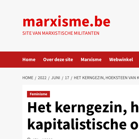
Ga
naar
marxisme.be
de
inhoud
SITE VAN MARXISTISCHE MILITANTEN
Home
Over deze site
Marxisme
Webwinkel
HOME
2022
JUNI
17
HET KERNGEZIN, HOEKSTEEN VAN 
Feminisme
Het kerngezin, 
kapitalistische