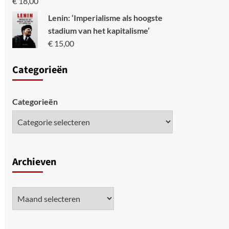
€
18,00
Lenin: ‘Imperialisme als hoogste
stadium van het kapitalisme’
€
15,00
Categori
eën
Categorieën
Archieven