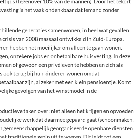
ltijds (tegenover 10% van de mannen). Door het tekort
svesting is het vaak ondenkbaar dat iemand zonder
chillende generaties samenwonen, in heel wat gevallen
 crisis van 2008 massaal ontwikkeld in Zuid-Europa.
eren hebben het moeilijker om alleen te gaan wonen,
en, onzekere jobs en onbetaalbare huisvesting. In deze
komen of gewoon een privéleven te hebben en zich als
s ook terug bij hun kinderen wonen omdat
taalbaar zijn, al zeker met een klein pensioentje. Komt
elijke gevolgen van het winstmodel in de
ductieve taken over: niet alleen het krijgen en opvoeden
houdelijke werk dat daarmee gepaard gaat (schoonmaken,
aan gemeenschappelijk georganiseerde openbare diensten
et traditionele gezin uit te voeren. Dit leidt tot een