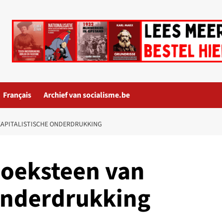
Français
Archief van socialisme.be
KAPITALISTISCHE ONDERDRUKKING
hoeksteen van
 onderdrukking