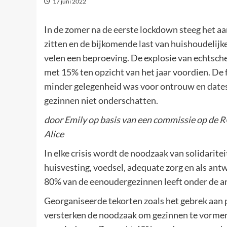
17 juni 2022
In de zomer na de eerste lockdown steeg het a
zitten en de bijkomende last van huishoudelijk
velen een beproeving. De explosie van echtsche
met 15% ten opzicht van het jaar voordien. De fe
minder gelegenheid was voor ontrouw en dates.
gezinnen niet onderschatten.
door Emily op basis van een commissie op de 
Alice
In elke crisis wordt de noodzaak van solidaritei
huisvesting, voedsel, adequate zorg en als ant
80% van de eenoudergezinnen leeft onder de a
Georganiseerde tekorten zoals het gebrek aan p
versterken de noodzaak om gezinnen te vormen 