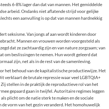
steeds 6-8% lager dan dat van mannen. Het gemiddelde
dse arbeid. Ondanks niet aflatende strijd voor gelijke
 slechts een aanvulling is op dat van mannen hardnekkig
dert seksisme. Van jongs af aan wordt kinderen door
ijgebracht. Mannen en vrouwen worden voorgesteld als
zegd dat ze zachtaardig zijn en van nature zorgzaam; van
aat om beslissingen te nemen. Hun wordt geleerd dat
maal zijn, net als in de rest van de samenleving.
or het behoud van de kapitalistische productiewijze. Het
 Dit verklaart de brutale repressie waar veel LGBTQIA+
ij stellen in de praktijk de reproductieve rol van het
rmee gepaard gaan in twijfel. Autoritaire regimes leggen
 als plicht om de natie sterk te maken en de sociale
den de vorm van het gezin veranderd. Het homohuwelijk