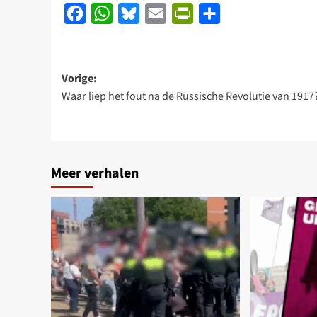
Facebook
WhatsApp
Bluesky
Email
PrintFriendly
Delen
Bericht
Vorige:
Waar liep het fout na de Russische Revolutie van 1917
navigatie
Meer verhalen