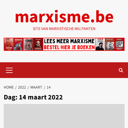
Ga
marxisme.be
naar
de
inhoud
SITE VAN MARXISTISCHE MILITANTEN
Primair
menu
HOME
2022
MAART
14
Dag:
14 maart 2022