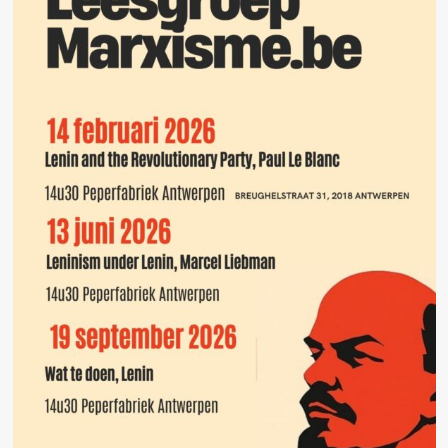
imperialisme,
revolutie
en
zelfbeschikking