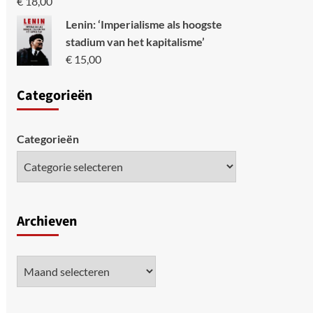
€
18,00
Lenin: ‘Imperialisme als hoogste
stadium van het kapitalisme’
€
15,00
Categori
eën
Categorieën
Archieven