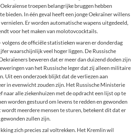
l Oekraïense troepen belangrijke bruggen hebben
 te bieden. In één geval heeft een jonge Oekraïner willens
e vernielen. Er worden automatische wapens uitgedeeld,
tzendt voor het maken van molotovcocktails.
 volgens de officiële statistieken waren er donderdag
jfer waarschijnlijk veel hoger liggen. De Russische
de Oekraïeners beweren dat er meer dan duizend doden zijn
eweringen van het Russische leger dat zij alleen militaire
n. Uit een onderzoek blijkt dat de verliezen aan
eer in evenwicht zouden zijn. Het Russische Ministerie
 naar alle ziekenhuizen met de opdracht een lijst op te
nnen worden gestuurd om levens te redden en gewonden
t wordt meerdere mensen te sturen, betekent dit dat er
 gewonden zullen zijn.
ikking zich precies zal voltrekken. Het Kremlin wil