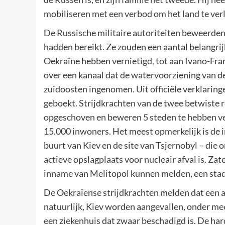
mobiliseren met een verbod om het land te ver
De Russische militaire autoriteiten beweerden
hadden bereikt. Ze zouden een aantal belangri
Oekraïne hebben vernietigd, tot aan Ivano-Fra
over een kanaal dat de watervoorziening van de
zuidoosten ingenomen. Uit officiële verklaringe
geboekt. Strijdkrachten van de twee betwiste 
opgeschoven en beweren 5 steden te hebben ve
15.000 inwoners. Het meest opmerkelijk is de 
buurt van Kiev en de site van Tsjernobyl – die
actieve opslagplaats voor nucleair afval is. Za
inname van Melitopol kunnen melden, een stad 
De Oekraïense strijdkrachten melden dat een 
natuurlijk, Kiev worden aangevallen, onder mee
een ziekenhuis dat zwaar beschadigd is. De har