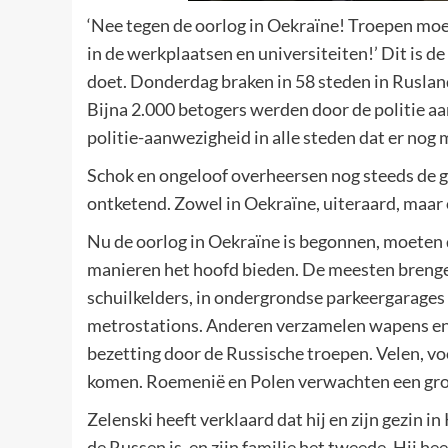
‘Nee tegen de oorlog in Oekraïne! Troepen mo
in de werkplaatsen en universiteiten!’ Dit is d
doet. Donderdag braken in 58 steden in Ruslan
Bijna 2.000 betogers werden door de politie a
politie-aanwezigheid in alle steden dat er nog
Schok en ongeloof overheersen nog steeds de g
ontketend. Zowel in Oekraïne, uiteraard, maar 
Nu de oorlog in Oekraïne is begonnen, moeten 
manieren het hoofd bieden. De meesten brengen
schuilkelders, in ondergrondse parkeergarages o
metrostations. Anderen verzamelen wapens en v
bezetting door de Russische troepen. Velen, voo
komen. Roemenië en Polen verwachten een grot
Zelenski heeft verklaard dat hij en zijn gezin in 
de Russen is, en zijn familie het tweede. Hij h