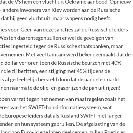
t dat de VS hem een vlucht uit Oekraïne aanbood. Opnieuw
d – andere inwoners van Kiev worden aan de Russische
dat hij geen vlucht uit, maar wapens nodig heeft.
ies voor. Geen van deze sancties zal de Russische leiders
Westen daarentegen zullen er wel de gevolgen van
ties ingesteld tegen de Russische staatsbanken, maar
n overnemen. Met veel tamtam werd bekendgemaakt dat de
ard dollar verloren toen de Russische beurzen met 40%
 die zij bezitten, een stijging met 45% tijdens de
 is al gedeeltelijk hersteld doordat de aandelenmarkt
nen naarmate de olie- en gasprijzen de pan uit rijzen!
ebben verzet tegen het nemen van maatregelen zoals het
keren van het SWIFT-bankinformatiesysteem, wat
de Europese leiders dat als Rusland SWIFT niet langer
 wenden en hun systeem gebruiken. De afgelasting van de
and aan Eurovisie te laten deelnemen, zullen Poetin er