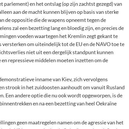
et parlement) en het ontslag (op zijn zachtst gezegd) van
lleen aan de macht kunnen blijven op basis van sterke
 van de oppositie die de wapens opneemt tegen de
ens zal een bezetting lang en bloedig zijn, en precies de
emmingen voeden waartegen het Kremlin zegt gekant te
s versterken om uiteindelijk tot de EU en de NAVO toe te
ichtsverlies niet uit een dergelijk standpunt kunnen
le en repressieve middelen moeten inzetten om de
n demonstratieve inname van Kiev, zich vervolgens
een strook in het zuidoosten aanhoudt om vanuit Rusland
fen. Een andere optie die nu ook wordt opgeworpen, is de
 binnentrekken en na een bezetting van heel Oekraïne
tellingen geen maatregelen namen om de agressie van het