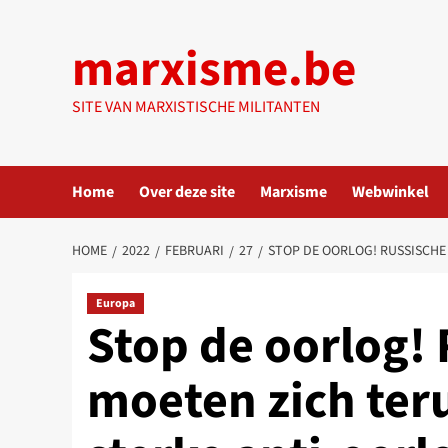
Ga
naar
marxisme.be
de
inhoud
SITE VAN MARXISTISCHE MILITANTEN
Home
Over deze site
Marxisme
Webwinkel
HOME
2022
FEBRUARI
27
STOP DE OORLOG! RUSSISCHE
Europa
Stop de oorlog!
moeten zich ter