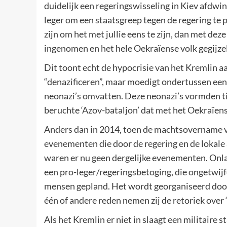
duidelijk een regeringswisseling in Kiev afdwi
leger om een staatsgreep tegen de regering te 
zijn om het met jullie eens te zijn, dan met de
ingenomen en het hele Oekraïense volk gegijze
Dit toont echt de hypocrisie van het Kremlin aa
“denazificeren”, maar moedigt ondertussen een 
neonazi’s omvatten. Deze neonazi’s vormden ti
beruchte ‘Azov-bataljon’ dat met het Oekraïen
Anders dan in 2014, toen de machtsovername 
evenementen die door de regering en de lokale
waren er nu geen dergelijke evenementen. Onla
een pro-leger/regeringsbetoging, die ongetwijf
mensen gepland. Het wordt georganiseerd door 
één of andere reden nemen zij de retoriek over ‘
Als het Kremlin er niet in slaagt een militaire s