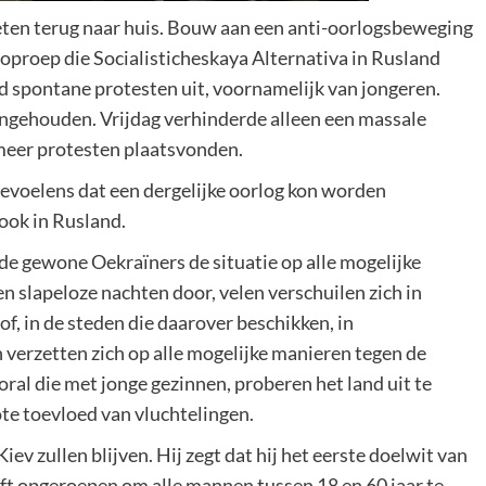
eten terug naar huis. Bouw aan een anti-oorlogsbeweging
e oproep die Socialisticheskaya Alternativa in Rusland
d spontane protesten uit, voornamelijk van jongeren.
angehouden. Vrijdag verhinderde alleen een massale
 meer protesten plaatsvonden.
evoelens dat een dergelijke oorlog kon worden
ook in Rusland.
de gewone Oekraïners de situatie op alle mogelijke
 slapeloze nachten door, velen verschuilen zich in
f, in de steden die daarover beschikken, in
erzetten zich op alle mogelijke manieren tegen de
ral die met jonge gezinnen, proberen het land uit te
e toevloed van vluchtelingen.
Kiev zullen blijven. Hij zegt dat hij het eerste doelwit van
eeft opgeroepen om alle mannen tussen 18 en 60 jaar te