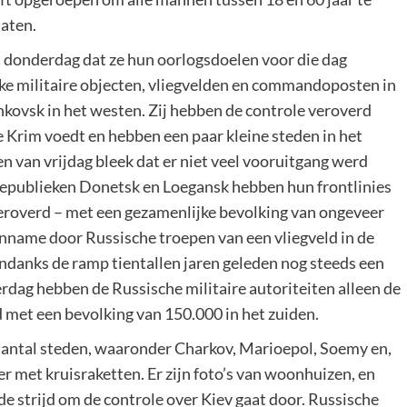
laten.
 donderdag dat ze hun oorlogsdoelen voor die dag
jke militaire objecten, vliegvelden en commandoposten in
nkovsk in het westen. Zij hebben de controle veroverd
 Krim voedt en hebben een paar kleine steden in het
n van vrijdag bleek dat er niet veel vooruitgang werd
republieken Donetsk en Loegansk hebben hun frontlinies
roverd – met een gezamenlijke bevolking van ongeveer
inname door Russische troepen van een vliegveld in de
 ondanks de ramp tientallen jaren geleden nog steeds een
terdag hebben de Russische militaire autoriteiten alleen de
met een bevolking van 150.000 in het zuiden.
aantal steden, waaronder Charkov, Marioepol, Soemy en,
r met kruisraketten. Er zijn foto’s van woonhuizen, en
de strijd om de controle over Kiev gaat door. Russische