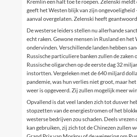
Kremlin een halt toe te roepen. Zelenski meld
geeft het Westen blijk van zijn ongevoelighei
aanval overgelaten. Zelenski heeft geantwoord 
De westerse leiders stellen nu allerhande sanct
echt raken. Gewone mensen in Rusland en het 
ondervinden. Verschillende landen hebben sanc
Russische particuliere banken zullen de zake
Russische oligarchen op de eerste dag 32 milj
instortten. Vergeleken met de 640 miljard dollar
pandemie, was hun verlies niet groot, maar het
weer is opgeveerd. Zij zullen mogelijk meer win
Opvallend is dat veel landen zich tot dusver h
stopzetten van de energiestromen of het blok
westerse bedrijven zou schaden. Deels vrezen 
kan gebruiken, zij zich tot de Chinezen zullen
Grand Prix van Moskou of de weigering om Rusl