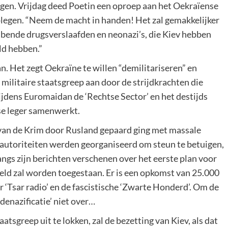
ngen. Vrijdag deed Poetin een oproep aan het Oekraïense
plegen. “Neem de macht in handen! Het zal gemakkelijker
ze bende drugsverslaafden en neonazi’s, die Kiev hebben
ld hebben.”
n. Het zegt Oekraïne te willen “demilitariseren” en
militaire staatsgreep aan door de strijdkrachten die
jdens Euromaidan de ‘Rechtse Sector’ en het destijds
se leger samenwerkt.
van de Krim door Rusland gepaard ging met massale
 autoriteiten werden georganiseerd om steun te betuigen,
ngs zijn berichten verschenen over het eerste plan voor
eld zal worden toegestaan. Er is een opkomst van 25.000
‘Tsar radio’ en de fascistische ‘Zwarte Honderd’. Om de
denazificatie’ niet over…
taatsgreep uit te lokken, zal de bezetting van Kiev, als dat