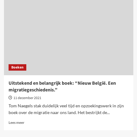
hoe
Kshama
Sawant
en
Socialist
Alternative
(weer!)
wonnen
Boeken
Uitstekend en belangrijk boek: “Nieuw België. Een
migratiegeschiedenis.”
11 december 2021
Tom Naegels stak duidelijk veel tijd en opzoekingswerk in zijn
boek over de migratie naar ons land. Het bestrijkt de...
Lees
Lees meer
meer
over