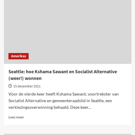
een
revolutionaire
situatie’
Amerikas
Seattle: hoe Kshama Sawant en Socialist Alternative
(weer!) wonnen
15 december 2021
Voor de vierde keer heeft Kshama Sawant, voortrekster van
Socialist Alternative en gemeenteraadslid in Seattle, een
verkiezingsoverwinning behaald. Deze keer...
Lees
Lees meer
meer
over
Seattle: