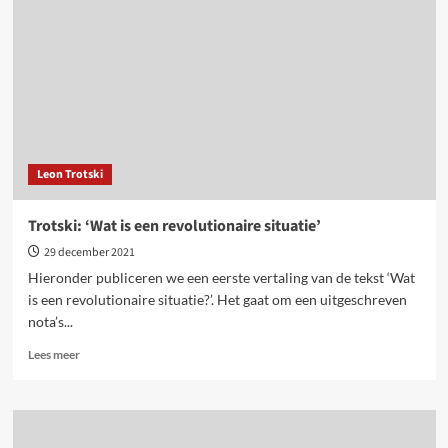
versus
stalinistische
erfenis
Leon Trotski
Trotski: ‘Wat is een revolutionaire situatie’
29 december 2021
Hieronder publiceren we een eerste vertaling van de tekst ‘Wat
is een revolutionaire situatie?’. Het gaat om een uitgeschreven
nota’s...
Lees
Lees meer
meer
over
Trotski:
‘Wat
is