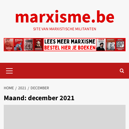
Ga
marxisme.be
naar
de
inhoud
SITE VAN MARXISTISCHE MILITANTEN
Primair
menu
HOME
2021
DECEMBER
Maand:
december 2021