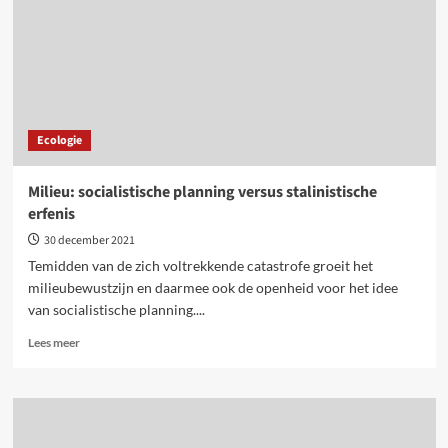
Ecologie
Milieu: socialistische planning versus stalinistische
erfenis
30 december 2021
Temidden van de zich voltrekkende catastrofe groeit het
milieubewustzijn en daarmee ook de openheid voor het idee
van socialistische planning....
Lees
Lees meer
meer
over
Milieu:
socialistische
planning