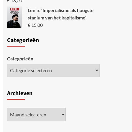
€
18,00
Lenin: ‘Imperialisme als hoogste
stadium van het kapitalisme’
€
15,00
Categori
eën
Categorieën
Archieven