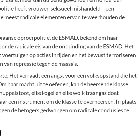
 politie heeft vrouwen seksueel mishandeld – een
 de meest radicale elementen ervan te weerhouden de
mbiaanse oproerpolitie, de ESMAD, bekend om haar
oor de radicale eis van de ontbinding van de ESMAD. Het
t voertuigen op acties inrijden en het bewust terroriseren
n van repressie tegen de massa’s.
akte. Het verraadt een angst voor een volksopstand die het
Om haar macht uit te oefenen, kan de heersende klasse
nuppelstoot, elke kogel en elke wolk traangas doet
maar een instrument om de klasse te overheersen. In plaats
ngen de betogers gedwongen om radicale conclusies te
d