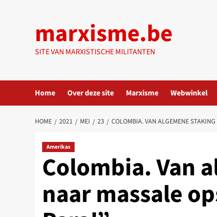
Ga
naar
marxisme.be
de
inhoud
SITE VAN MARXISTISCHE MILITANTEN
Home
Over deze site
Marxisme
Webwinkel
HOME
2021
MEI
23
COLOMBIA. VAN ALGEMENE STAKING 
Amerikas
Colombia. Van a
naar massale op