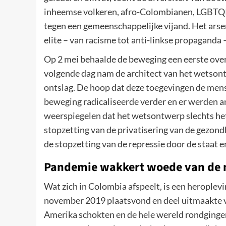
inheemse volkeren, afro-Colombianen, LGBTQI-a
tegen een gemeenschappelijke vijand. Het arse
elite – van racisme tot anti-linkse propagand
Op 2 mei behaalde de beweging een eerste ove
volgende dag nam de architect van het wetsont
ontslag. De hoop dat deze toegevingen de mens
beweging radicaliseerde verder en er werden an
weerspiegelen dat het wetsontwerp slechts het
stopzetting van de privatisering van de gezond
de stopzetting van de repressie door de staat 
Pandemie wakkert woede van de 
Wat zich in Colombia afspeelt, is een heroplev
november 2019 plaatsvond en deel uitmaakte va
Amerika schokten en de hele wereld rondgingen.