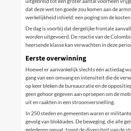
uitgebreid tot een groter aantal voorheen vri
dat deze wet ten goede zou komen aan de armste 
werkelijkheid inhield: een poging om de kosten
De dag is voorbij dat dergelijke frontale aanva
worden uitgevoerd. De reactie van de Colombiaa
heersende klasse kan verwachten in deze periode
Eerste overwinning
Hoewel er aanvankelijk slechts één actiedag w
gang van een omvang en intensiteit die de ver
op keer bleken de bureaucratie en de oppositie
geen gehoor gegeven aan oproepen om de mobili
uit en raakten in een stroomversnelling.
In 250 steden en gemeenten waren er militante 
gevolg van blokkades. De beweging, die alle g
gelederen omvat, toont de diversiteit van de s