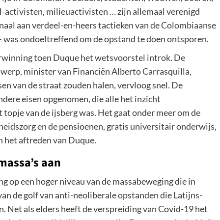
ctivisten, milieuactivisten … zijn allemaal verenigd
naal aan verdeel-en-heers tactieken van de Colombiaanse
a – was ondoeltreffend om de opstand te doen ontsporen.
rwinning toen Duque het wetsvoorstel introk. De
werp, minister van Financiën Alberto Carrasquilla,
en van de straat zouden halen, vervloog snel. De
dere eisen opgenomen, die alle het inzicht
 topje van de ijsberg was. Het gaat onder meer om de
heidszorg en de pensioenen, gratis universitair onderwijs,
en het aftreden van Duque.
massa’s aan
ing op een hoger niveau van de massabeweging die in
n de golf van anti-neoliberale opstanden die Latijns-
 Net als elders heeft de verspreiding van Covid-19 het