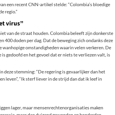
el van een recent CNN-artikel stelde: “Colombia’s bloedige
e regio.”
et virus”
et van de straat houden. Colombia beleeft zijn donkerste
n 400 doden per dag. Dat de beweging zich ondanks deze
in de wanhopige omstandigheden waarin velen verkeren. De
s gedoofd en het gevoel dat er niets te verliezen valt, is
in deze stemming: “De regering is gevaarlijker dan het
 leven”, “Ik sterf liever in de strijd dan dat ik leef in
rs liggen lager, maar mensenrechtenorganisaties maken
repressie, meer dan duizend gewonden en honderden