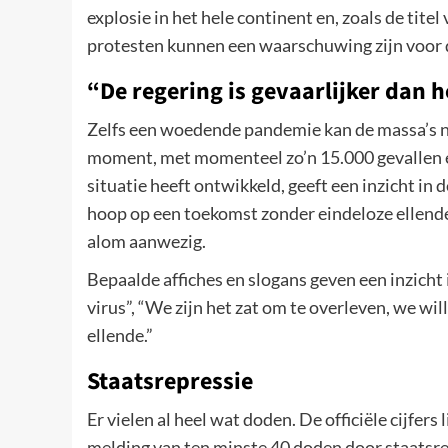
explosie in het hele continent en, zoals de tit
protesten kunnen een waarschuwing zijn voor d
“De regering is gevaarlijker dan h
Zelfs een woedende pandemie kan de massa’s ni
moment, met momenteel zo’n 15.000 gevallen e
situatie heeft ontwikkeld, geeft een inzicht 
hoop op een toekomst zonder eindeloze ellende i
alom aanwezig.
Bepaalde affiches en slogans geven een inzicht 
virus”, “We zijn het zat om te overleven, we willen
ellende.”
Staatsrepressie
Er vielen al heel wat doden. De officiële cijfe
melding van ten minste 40 doden door staats