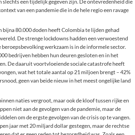
slechts een tijdelijk gegeven zijn. De ontevredenheid die
 context van een pandemie die in de hele regio een ravage
n bijna 80.000 doden heeft Colombia te lijden gehad
r wereld. De strenge lockdowns hadden een verwoestend
 beroepsbevolking werkzaam is in de informele sector.
00 bedrijven hebben hun deuren gesloten en in het
n. De daaruit voortvloeiende sociale catastrofe heeft
ngen, wat het totale aantal op 21 miljoen brengt – 42%
rsnood, geen van beide nieuw in het meest ongelijke land
innen naties vergroot, maar ook de kloof tussen rijke en
appen niet aan de gevolgen van de pandemie, maar de
ddelen om de ergste gevolgen van de crisis op te vangen.
en jaar met 20 miljard dollar gestegen, maar de rechtse
eren dat er geen reden tot bezorgdheid was. Zoals een