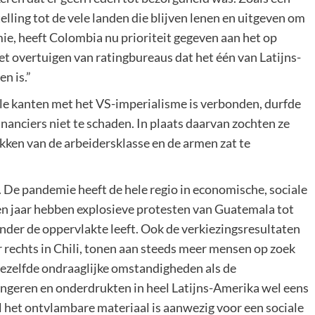
lling tot de vele landen die blijven lenen en uitgeven om
ie, heeft Colombia nu prioriteit gegeven aan het op
 overtuigen van ratingbureaus dat het één van Latijns-
n is.”
lle kanten met het VS-imperialisme is verbonden, durfde
nanciers niet te schaden. In plaats daarvan zochten ze
kken van de arbeidersklasse en de armen zat te
. De pandemie heeft de hele regio in economische, sociale
pen jaar hebben explosieve protesten van Guatemala tot
nder de oppervlakte leeft. Ook de verkiezingsresultaten
or rechts in Chili, tonen aan steeds meer mensen op zoek
dezelfde ondraaglijke omstandigheden als de
ngeren en onderdrukten in heel Latijns-Amerika wel eens
l het ontvlambare materiaal is aanwezig voor een sociale