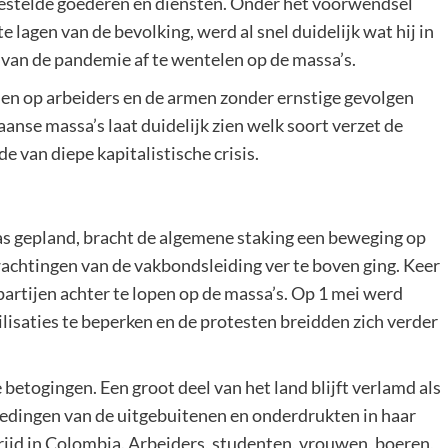
jgestelde goederen en diensten. Onder het voorwendsel
lagen van de bevolking, werd al snel duidelijk wat hij in
 van de pandemie af te wentelen op de massa’s.
llen op arbeiders en de armen zonder ernstige gevolgen
nse massa’s laat duidelijk zien welk soort verzet de
 van diepe kapitalistische crisis.
as gepland, bracht de algemene staking een beweging op
wachtingen van de vakbondsleiding ver te boven ging. Keer
partijen achter te lopen op de massa’s. Op 1 mei werd
saties te beperken en de protesten breidden zich verder
betogingen. Een groot deel van het land blijft verlamd als
eledingen van de uitgebuitenen en onderdrukten in haar
trijd in Colombia. Arbeiders, studenten, vrouwen, boeren,