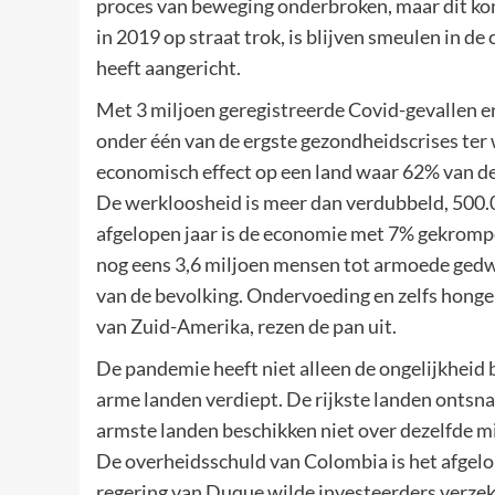
proces van beweging onderbroken, maar dit kon 
in 2019 op straat trok, is blijven smeulen in de
heeft aangericht.
Met 3 miljoen geregistreerde Covid-gevallen e
onder één van de ergste gezondheidscrises te
economisch effect op een land waar 62% van de
De werkloosheid is meer dan verdubbeld, 500.0
afgelopen jaar is de economie met 7% gekrompe
nog eens 3,6 miljoen mensen tot armoede gedwo
van de bevolking. Ondervoeding en zelfs honge
van Zuid-Amerika, rezen de pan uit.
De pandemie heeft niet alleen de ongelijkheid b
arme landen verdiept. De rijkste landen ontsn
armste landen beschikken niet over dezelfde mi
De overheidsschuld van Colombia is het afgelop
regering van Duque wilde investeerders verzek