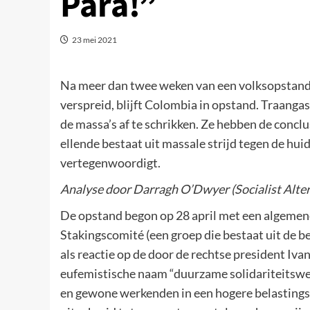
Para!”
23 mei 2021
Na meer dan twee weken van een volksopstand di
verspreid, blijft Colombia in opstand. Traanga
de massa’s af te schrikken. Ze hebben de conclu
ellende bestaat uit massale strijd tegen de hui
vertegenwoordigt.
Analyse door Darragh O’Dwyer (Socialist Alter
De opstand begon op 28 april met een algemene
Stakingscomité (een groep die bestaat uit de b
als reactie op de door de rechtse president I
eufemistische naam “duurzame solidariteitswet
en gewone werkenden in een hogere belasting