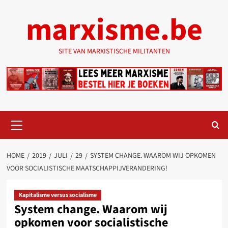
Ga
marxisme.be
naar
de
inhoud
SITE VAN MARXISTISCHE MILITANTEN
Primair
menu
HOME
2019
JULI
29
SYSTEM CHANGE. WAAROM WIJ OPKOMEN
VOOR SOCIALISTISCHE MAATSCHAPPIJVERANDERING!
Kapitalisme versus socialisme
System change. Waarom wij
opkomen voor socialistische