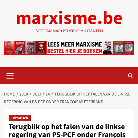
Ga
marxisme.be
naar
de
inhoud
SITE VAN MARXISTISCHE MILITANTEN
Primair
menu
HOME
2019
JULI
14
TERUGBLIK OP HET FALEN VAN DE LINKSE
REGERING VAN PS-PCF ONDER FRANÇOIS MITTERRAND
Historisch
Terugblik op het falen van de linkse
regering van PS-PCF onder François